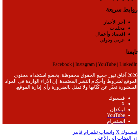
روابط سريعة
آخر الأخبار
محليات
اقتصاد وأعمال
عربي ودولي
تابعنا
Facebook | Instagram | YouTube | LinkedIn
2026 آفاق نيوز جميع الحقوق محفوظة. يخضع استخدام محتوى
الموقع لشروط وأحكام النشر المعتمدة. إن الآراء الواردة في المواد
المنشورة تعبّر عن كُتّابها ولا تمثل بالضرورة رأي إدارة الموقع.
فيسبوك
‫X
لينكدإن
‫YouTube
انستقرام
فيسبوك
‫X
واتساب
تيلقرام
ڤايبر
زر الذهاب إلى الأعلى