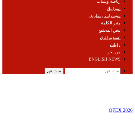
رياضة وشباب
موزاييك
مؤتمرات ومعارض
منبر الكلمة
نبض المجتمع
استديو افاق
وفيات
من نحن
ENGLISH NEWS
بحث عن
QFEX 2026