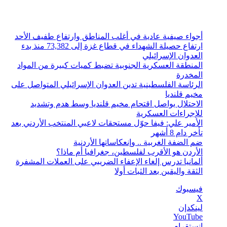
الجمعة, أغسطس 7 2026
أخبار عاجلة
أجواء صيفية عادية في أغلب المناطق وارتفاع طفيف الأحد
ارتفاع حصيلة الشهداء في قطاع غزة إلى 73,382 منذ بدء
العدوان الإسرائيلي
المنطقة العسكرية الجنوبية تضبط كميات كبيرة من المواد
المخدرة
الرئاسة الفلسطينية تدين العدوان الإسرائيلي المتواصل على
مخيم قلنديا
الاحتلال يواصل اقتحام مخيم قلنديا وسط هدم وتشديد
للإجراءات العسكرية
الأمير علي: فيفا حوّل مستحقات لاعبي المنتخب الأردني بعد
تأخر دام 8 أشهر
ضم الضفة الغربية .. وإنعكاساتها الأردنية
الأردن هو الأقرب لفلسطين، جغرافيا أم ماذا؟
ألمانيا تدرس إلغاء الإعفاء الضريبي على العملات المشفرة
الثقة واليقين بعد الثبات أولا
فيسبوك
‫X
لينكدإن
‫YouTube
انستقرام