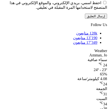
احفظ اسمي، بريدي الإلكتروني، والموقع الإلكتروني في هذا
المتصفح لاستخدامها المرة المقبلة في تعليقي.
Follow Us
128k
متابعون
13٬190
متابعون
17٬349
متابعون
Weather
Amman, Jo
سماء صافية
℃
24
24º - 23º
65%
4.08 كيلومتر/ساعة
℃
24
الجمعة
℃
31
السبت
℃
34
الأحد