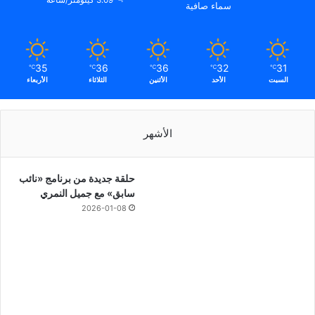
3.09 كيلومتر/ساعة
سماء صافية
35
36
36
32
31
℃
℃
℃
℃
℃
السبت
الأحد
الأثنين
الثلاثاء
الأربعاء
الأشهر
حلقة جديدة من برنامج «نائب
سابق» مع جميل النمري
2026-01-08