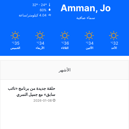
Amman, Jo
32º - 24º
60%
4.04 كيلومتر/ساعة
سماء صافية
35
34
36
34
32
℃
℃
℃
℃
℃
الأحد
الأثنين
الثلاثاء
الأربعاء
الخميس
الأشهر
حلقة جديدة من برنامج «نائب
سابق» مع جميل النمري
2026-01-08