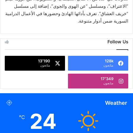
“الاعتراف”، ومسلسل “عن الهوى والجوى”، إضافة إلى مسلسل
“خريف العشاق”. تعرف بأدائها الهادئ وحضورها في الأعمال الدرامية
السورية ضمن أدوار متنوعة.
Follow Us
13٬190
128k
متابعون
متابعون
17٬349
متابعون
Weather
24
℃