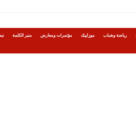
رياضة وشباب
موزاييك
مؤتمرات ومعارض
منبر الكلمة
نب