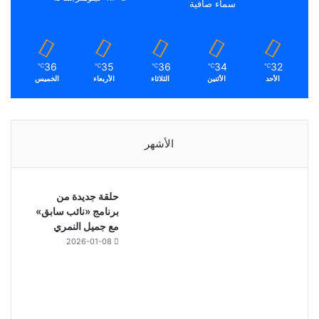
سماء صافية
36
35
36
34
32
℃
℃
℃
℃
℃
الأحد
الأثنين
الثلاثاء
الأربعاء
الخميس
الأشهر
حلقة جديدة من
برنامج «نائب سابق»
مع جميل النمري
2026-01-08