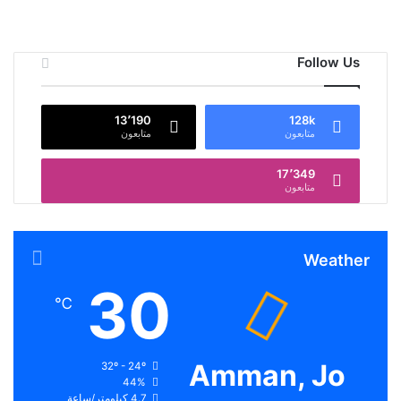
Follow Us
13٬190
128k
متابعون
متابعون
17٬349
متابعون
Weather
30
℃
Amman, Jo
32º - 24º
44%
4.7 كيلومتر/ساعة