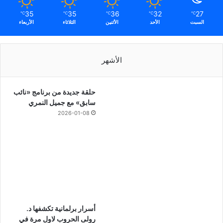
35
35
36
32
27
℃
℃
℃
℃
℃
السبت
الأحد
الأثنين
الثلاثاء
الأربعاء
الأشهر
حلقة جديدة من برنامج «نائب
سابق» مع جميل النمري
2026-01-08
أسرار برلمانية تكشفها د.
رولى الحروب لاول مرة في