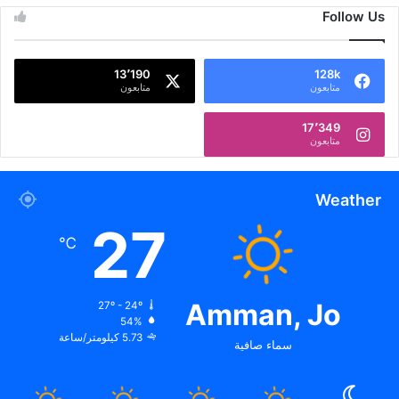
Follow Us
13٬190
128k
متابعون
متابعون
17٬349
متابعون
Weather
27
℃
Amman, Jo
27º - 24º
54%
5.73 كيلومتر/ساعة
سماء صافية