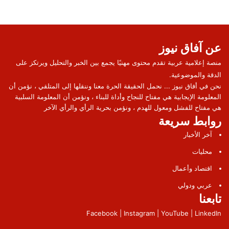
عن آفاق نيوز
منصة إعلامية عربية تقدم محتوى مهنيًا يجمع بين الخبر والتحليل ويرتكز على
الدقة والموضوعية.
نحن في أفاق نيوز ... نحمل الحقيقة الحرة معنا وننقلها إلى المتلقي ، نؤمن أن
المعلومة الإيجابية هي مفتاح للنجاح وأداة للبناء ، ونؤمن أن المعلومة السلبية
هي مفتاح للفشل ومعول للهدم ، ونؤمن بحرية الرأي والرأي الآخر
روابط سريعة
آخر الأخبار
محليات
اقتصاد وأعمال
عربي ودولي
تابعنا
Facebook | Instagram | YouTube | LinkedIn