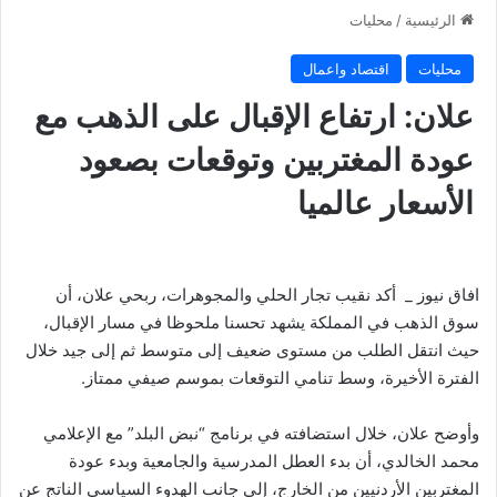
الرئيسية
/
محليات
محليات
اقتصاد واعمال
علان: ارتفاع الإقبال على الذهب مع
عودة المغتربين وتوقعات بصعود
الأسعار عالميا
افاق نيوز _ أكد نقيب تجار الحلي والمجوهرات، ربحي علان، أن
سوق الذهب في المملكة يشهد تحسنا ملحوظا في مسار الإقبال،
حيث انتقل الطلب من مستوى ضعيف إلى متوسط ثم إلى جيد خلال
الفترة الأخيرة، وسط تنامي التوقعات بموسم صيفي ممتاز.
وأوضح علان، خلال استضافته في برنامج “نبض البلد” مع الإعلامي
محمد الخالدي، أن بدء العطل المدرسية والجامعية وبدء عودة
المغتربين الأردنيين من الخارج، إلى جانب الهدوء السياسي الناتج عن