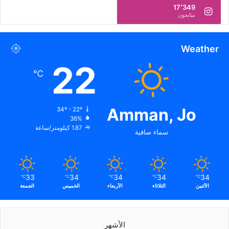
17٬349
متابعون
Weather
22
℃
Amman, Jo
34º - 22º
36%
1.87 كيلومتر/ساعة
سماء صافية
33
34
34
34
34
℃
℃
℃
℃
℃
الأثنين
الثلاثاء
الأربعاء
الخميس
الجمعة
الأشهر