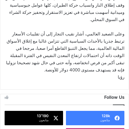
وقف إطلاق النار وانسياب حركة الطيران، كلها عوامل جيوسياسية
وميدانية أسهمت مباشرة في تعزيز الاستقرار وتحفيز حركة الشراء
في السوق المحلي.
وعلى الصعيد العالمي، أشار نقيب التجار إلى أن تقليبات الأسعار
ترتبط جذريا بالأحداث السياسية التي تتزامن غالبا مع إغلاق الأسواق
المالية العالمية، مما يجعل التنبؤ القاطع أمرا صعبا، مرجحا في
الوقت ذاته أن احتمالات ارتفاع المعدن النفيس في الفترة المقبلة
تبقى أكبر من فرص انخفاضه، وأنه حتى في حال شهد تصحيحا نزوليا
فإنه قد يستهدف مستوى 4000 دولار للأونصة.
رؤيا
Follow Us
13٬190
128k
متابعون
متابعون