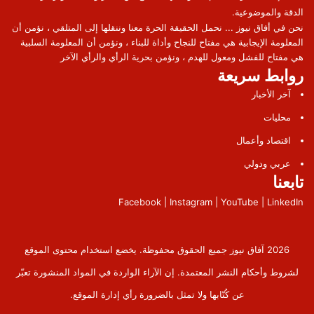
الدقة والموضوعية.
نحن في أفاق نيوز ... نحمل الحقيقة الحرة معنا وننقلها إلى المتلقي ، نؤمن أن
المعلومة الإيجابية هي مفتاح للنجاح وأداة للبناء ، ونؤمن أن المعلومة السلبية
هي مفتاح للفشل ومعول للهدم ، ونؤمن بحرية الرأي والرأي الآخر
روابط سريعة
آخر الأخبار
محليات
اقتصاد وأعمال
عربي ودولي
تابعنا
Facebook | Instagram | YouTube | LinkedIn
2026 آفاق نيوز جميع الحقوق محفوظة. يخضع استخدام محتوى الموقع
لشروط وأحكام النشر المعتمدة. إن الآراء الواردة في المواد المنشورة تعبّر
عن كُتّابها ولا تمثل بالضرورة رأي إدارة الموقع.