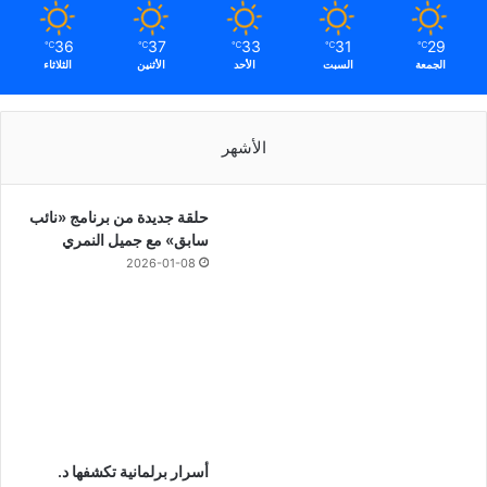
36
37
33
31
29
℃
℃
℃
℃
℃
الجمعة
السبت
الأحد
الأثنين
الثلاثاء
الأشهر
حلقة جديدة من برنامج «نائب
سابق» مع جميل النمري
2026-01-08
أسرار برلمانية تكشفها د.