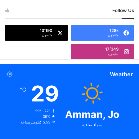
Follow Us
13٬190
128k
متابعون
متابعون
17٬349
متابعون
Weather
29
℃
Amman, Jo
29º - 22º
39%
5.53 كيلومتر/ساعة
سماء صافية