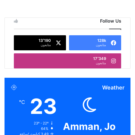
Follow Us
13٬190
128k
متابعون
متابعون
17٬349
متابعون
Weather
23
℃
Amman, Jo
23º - 22º
64%
3.49 كيلومتر/ساعة