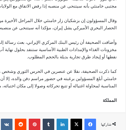
مجتبى خامنئي بأنه سيتنحى عن منصبه إذا رفض الاتفاق مع الولايات
وقال المسؤولون إن بزشكيان زار خامنئي خلال المراحل الأخيرة من 
الحصار البحري الأميركي يشل إيران، مؤكدا أنه سيتنحى عن منصبه 
وأضافت الصحيفة أن رئيس البنك المركزي الإيراني، بعث رسالة إلى 
مخزونات الغذاء والإمدادات الطبية الأساسية ستنفد بحلول نهاية آب
نفطها أو إيجاد طرق تجارية بديلة بالحجم المطلوب.
كما ذكرت الصحيفة، نقلا عن عنصرين في الحرس الثوري وشخص مشا
خامنئي أبلغ المسؤولين برغبته في حضور مراسم دفن والده، إلا أن
المناسبة لمحاولة اغتياله أو تتبع تحركاته وصولا إلى مكان اختبائه
المملكة
فيسبوك
‫X
لينكدإن
‏Tumblr
بينتيريست
‏Reddit
‏kte
شاركها