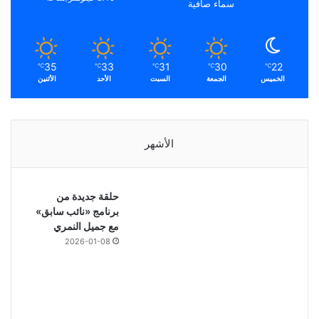
سماء صافية
35
33
31
30
22
℃
℃
℃
℃
℃
الخميس
الجمعة
السبت
الأحد
الأثنين
الأشهر
حلقة جديدة من
برنامج «نائب سابق»
مع جميل النمري
2026-01-08