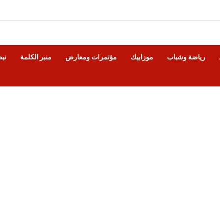
رياضة وشباب
موزاييك
مؤتمرات ومعارض
منبر الكلمة
نب