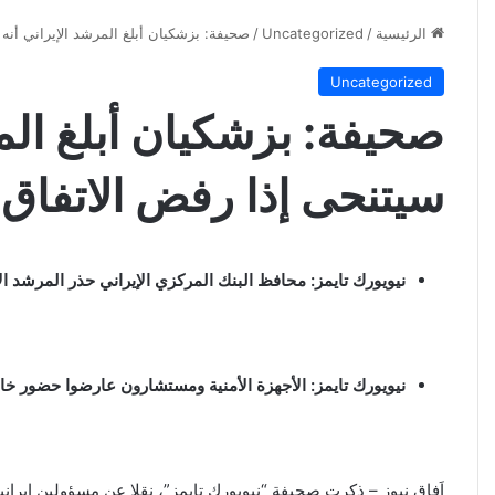
الرئيسية
/
Uncategorized
/
صحيفة: بزشكيان أبلغ المرشد الإيراني أنه
Uncategorized
صحيفة: بزشكيان أبلغ المر
سيتنحى إذا رفض الاتفاق
نيويورك تايمز: محافظ البنك المركزي الإيراني حذر المرشد ا
نيويورك تايمز: الأجهزة الأمنية ومستشارون عارضوا حضور خا
اَفاق نيوز – ذكرت صحيفة “نيويورك تايمز”، نقلا عن مسؤولين إيراني