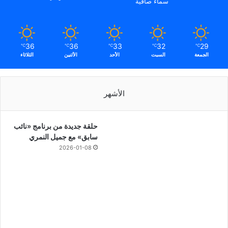
سماء صافية
36
36
33
32
29
℃
℃
℃
℃
℃
الجمعة
السبت
الأحد
الأثنين
الثلاثاء
الأشهر
حلقة جديدة من برنامج «نائب
سابق» مع جميل النمري
2026-01-08