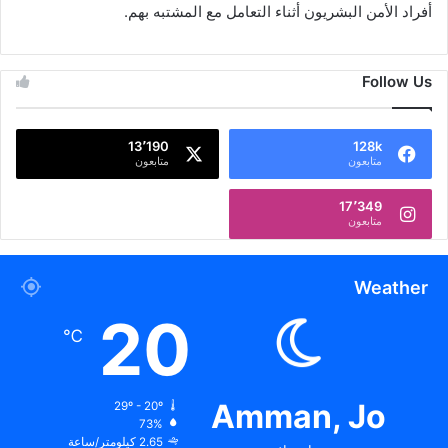
أفراد الأمن البشريون أثناء التعامل مع المشتبه بهم.
Follow Us
13٬190
128k
متابعون
متابعون
17٬349
متابعون
Weather
20
℃
Amman, Jo
29º - 20º
73%
2.65 كيلومتر/ساعة