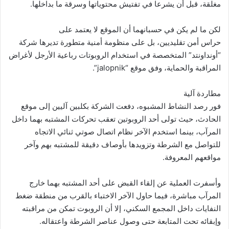
مغلقة، قبل أن يشرعا في تفتيش محتوياتها وسرقة ما بداخلها.
لكن ما لم يكن في حسبانهما أن الموقع لا يعتمد على
حراس أمن تقليديين، بل على منظومة أمنية متطورة تديرها شركة
“أونداونتد” المتخصصة في استخدام الروبوتات رباعية الأرجل لأغراض
المراقبة والحماية، وفق موقع “jalopnik”.
مطاردة آلية
فور رصد النشاط المشبوه، دفعت الشركة بكلبين آليين إلى موقع
الحادث، حيث تولى أحد الروبوتين تعقب تحركات المشتبه بهما داخل
المرآب، بينما استخدم الآخر نظام اتصال صوتي ثنائي الاتجاه
للتواصل مع الشرطة وتزويدها بأوصاف دقيقة للمشتبه بهم وآخر
مواقعهم المعروفة.
وأسفرت العملية عن إلقاء القبض على أحد المشتبه بهما خارج
المرآب مباشرة، فيما حاول الآخر الاختباء بالقرب من منطقة ضغط
النفايات داخل المجمع السكني، إلا أن الروبوت تمكن من مراقبته
وإبقائه تحت المتابعة حتى وصول عناصر الشرطة واعتقاله.