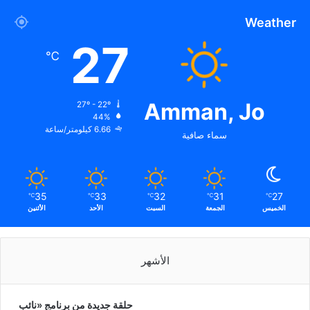
Weather
27
℃
Amman, Jo
27º - 22º
44%
6.66 كيلومتر/ساعة
سماء صافية
35
33
32
31
27
℃
℃
℃
℃
℃
الخميس
الجمعة
السبت
الأحد
الأثنين
الأشهر
حلقة جديدة من برنامج «نائب