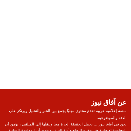
عن آفاق نيوز
منصة إعلامية عربية تقدم محتوى مهنيًا يجمع بين الخبر والتحليل ويرتكز على
الدقة والموضوعية.
نحن في أفاق نيوز ... نحمل الحقيقة الحرة معنا وننقلها إلى المتلقي ، نؤمن أن
المعلومة الإيجابية هي مفتاح للنجاح وأداة للبناء ، ونؤمن أن المعلومة السلبية