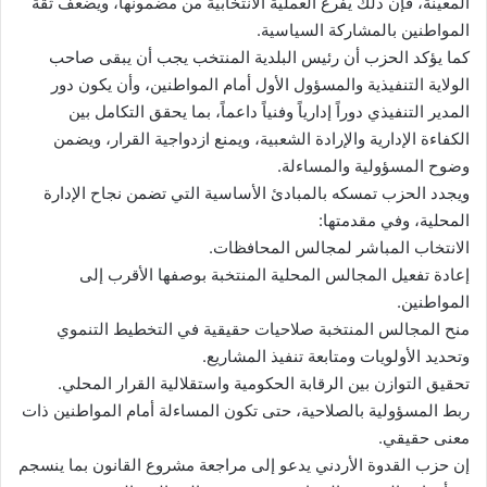
المعينة، فإن ذلك يفرغ العملية الانتخابية من مضمونها، ويضعف ثقة
المواطنين بالمشاركة السياسية.
كما يؤكد الحزب أن رئيس البلدية المنتخب يجب أن يبقى صاحب
الولاية التنفيذية والمسؤول الأول أمام المواطنين، وأن يكون دور
المدير التنفيذي دوراً إدارياً وفنياً داعماً، بما يحقق التكامل بين
الكفاءة الإدارية والإرادة الشعبية، ويمنع ازدواجية القرار، ويضمن
وضوح المسؤولية والمساءلة.
ويجدد الحزب تمسكه بالمبادئ الأساسية التي تضمن نجاح الإدارة
المحلية، وفي مقدمتها:
الانتخاب المباشر لمجالس المحافظات.
إعادة تفعيل المجالس المحلية المنتخبة بوصفها الأقرب إلى
المواطنين.
منح المجالس المنتخبة صلاحيات حقيقية في التخطيط التنموي
وتحديد الأولويات ومتابعة تنفيذ المشاريع.
تحقيق التوازن بين الرقابة الحكومية واستقلالية القرار المحلي.
ربط المسؤولية بالصلاحية، حتى تكون المساءلة أمام المواطنين ذات
معنى حقيقي.
إن حزب القدوة الأردني يدعو إلى مراجعة مشروع القانون بما ينسجم