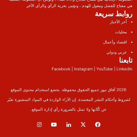
هي مفتاح للفشل ومعول للهدم ، ونؤمن بحرية الرأي والرأي الآخر
روابط سريعة
آخر الأخبار
محليات
اقتصاد وأعمال
عربي ودولي
تابعنا
Facebook | Instagram | YouTube | LinkedIn
2026 آفاق نيوز جميع الحقوق محفوظة. يخضع استخدام محتوى الموقع
لشروط وأحكام النشر المعتمدة. إن الآراء الواردة في المواد المنشورة تعبّر
عن كُتّابها ولا تمثل بالضرورة رأي إدارة الموقع.
فيسبوك
‫X
لينكدإن
‫YouTube
انستقرام