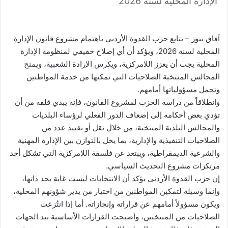
الإدارة المحلية لسنة 2026
اَفاق نيوز – يتابع حزب القدوة الأردني باهتمام مشروع قانون الإدارة
المحلية لسنة 2026، ويؤكد أن أي إصلاح حقيقي لمنظومة الإدارة
المحلية يجب أن يعزز اللامركزية، ويكرس الإرادة الشعبية، ويمنح
المجالس المنتخبة الصلاحيات التي تمكنها من خدمة المواطنين
وتحمل مسؤولياتها أمامهم.
وانطلاقاً من دراسة الحزب لمشروع القانون، فإنه يبدي قلقه من أن
تؤدي بعض أحكامه إلى إضعاف الدور الفعلي لرؤساء البلديات
والمجالس البلدية المنتخبة، من خلال نقل أو تقييد عدد من
الصلاحيات التنفيذية والإدارية، بما يخل بالتوازن بين الإدارة المهنية
والشرعية الديمقراطية، ويبتعد عن فلسفة اللامركزية التي تشكل أحد
مرتكزات مشروع التحديث السياسي.
إن حزب القدوة الأردني يؤكد أن الانتخابات ليست غاية بحد ذاتها،
وإنما وسيلة لتمكين المواطنين من اختيار من يدير شؤونهم المحلية،
ويكون مسؤولاً أمامهم عن قراراته وإنجازاته. أما إذا انتُزعت
الصلاحيات من المنتخبين، وأصبحت القرارات الأساسية بيد الجهات