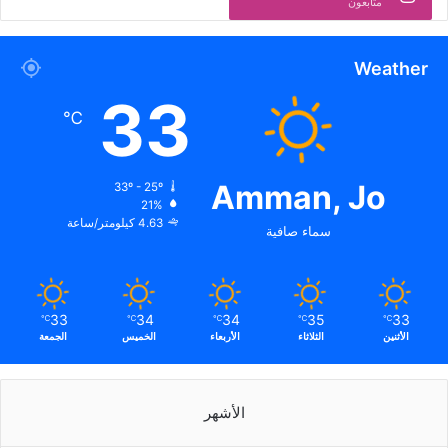
متابعون
Weather
33
℃
Amman, Jo
33º - 25º
21%
4.63 كيلومتر/ساعة
سماء صافية
33
34
34
35
33
℃
℃
℃
℃
℃
الأثنين
الثلاثاء
الأربعاء
الخميس
الجمعة
الأشهر