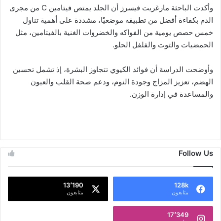
وأكدت الباحثة مارغريت فيسرز أن الجلد يمتص فيتامين C من مجرى
الدم بكفاءة أفضل من تطبيقه موضعيًا، مشددة على أهمية تناول
خمس حصص يومية من الفواكه والخضروات الغنية بالفيتامين، مثل
الحمضيات والتوت والفلفل الحلو.
وأوضحت الدراسة أن فوائد الكيوي تتجاوز البشرة، إذ تشمل تحسين
الهضم، تعزيز المزاج وجودة النوم، ودعم صحة القلب والعيون
والمساعدة في إدارة الوزن.
Follow Us
13٬190
128k
متابعون
متابعون
17٬349