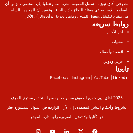
نحن في أفاق نيوز ... نحمل الحقيقة الحرة معنا وننقلها إلى المتلقي ، نؤمن أن
المعلومة الإيجابية هي مفتاح للنجاح وأداة للبناء ، ونؤمن أن المعلومة السلبية
هي مفتاح للفشل ومعول للهدم ، ونؤمن بحرية الرأي والرأي الآخر
روابط سريعة
آخر الأخبار
محليات
اقتصاد وأعمال
عربي ودولي
تابعنا
Facebook | Instagram | YouTube | LinkedIn
2026 آفاق نيوز جميع الحقوق محفوظة. يخضع استخدام محتوى الموقع
لشروط وأحكام النشر المعتمدة. إن الآراء الواردة في المواد المنشورة تعبّر
عن كُتّابها ولا تمثل بالضرورة رأي إدارة الموقع.
فيسبوك
‫X
لينكدإن
‫YouTube
انستقرام