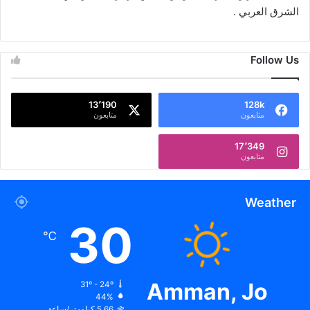
الشرق العربي .
Follow Us
13٬190
128k
متابعون
متابعون
17٬349
متابعون
Weather
30
℃
Amman, Jo
31º - 24º
44%
5.66 كيلومتر/ساعة