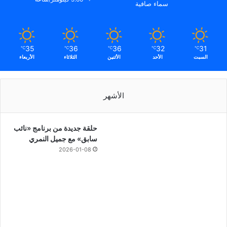
سماء صافية
35
36
36
32
31
℃
℃
℃
℃
℃
السبت
الأحد
الأثنين
الثلاثاء
الأربعاء
الأشهر
حلقة جديدة من برنامج «نائب
سابق» مع جميل النمري
2026-01-08