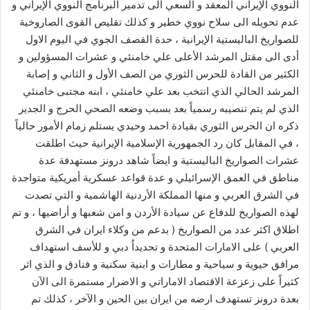
النووي الإيراني المعقد و السعي الى تدمير البرنامج النووي الإيراني و
عدم تحويله الى سلاح نووي خطير و كذلك تقليص القوى الصاروخية
للصواريخ الباليستية الإيرانية ، حدة القصف الجوي في اليوم الاول
أدى الى مقتل المرشد الأعلى علي خامنئي و عشرات المسؤولين و
الكثير من القادة للحرس الثوري من الصف الأول و الثاني و إصابة
المرشد الحالي الذي انتخب بعد علي خامنئي ، ابنه مجتبى خامنئي
الذي لم يتم تنصيبه رسمياً بعد بسبب وضعه الصحي الحرج و الجدير
ذكره ان الحرس الثوري بقيادة احمد وحيدي يستلم زمام الأمور حالياً
، في المقابل كان رد الجمهورية الإسلامية الإيرانية حيث اطلقت
عشرات الصواريخ الباليستية و ايضاً شاهد درونز مستهدفة عدة
مناطق في العمق الإسرائيلي و عدة قواعد عسكرية أمريكية متواجدة
في الشرق العربي و منها المملكة الأردنية الهاشمية و التي تصدت
لهذه الصواريخ للدفاع عن سيادة الأردن و امن شعبها و أراضيها ، و تم
اطلاق اكثر عدد من الصواريخ ( بدعم من وكلاء ايران في الشرق
العربي ) على الامارات المتحدة و تحديداُ دبي و للأسف استهداف
مرافق حيوية و سياحية و مطارات و ابنية سكنية و فنادق و الذي اثر
كثيراً على زعزعة الاقتصاد الاماراتي و الاضرار مستمرة الى الآن
بعدة درونز تستهدف ارضه من ايران بين الحين و الآخر ، كذلك تم