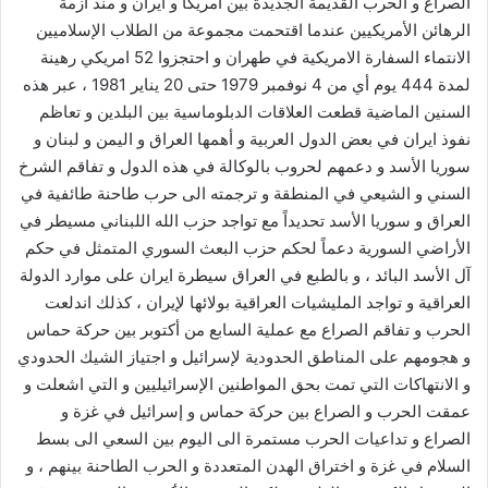
الصراع و الحرب القديمة الجديدة بين أمريكا و ايران و منذ ازمة
الرهائن الأمريكيين عندما اقتحمت مجموعة من الطلاب الإسلاميين
الانتماء السفارة الامريكية في طهران و احتجزوا 52 امريكي رهينة
لمدة 444 يوم أي من 4 نوفمبر 1979 حتى 20 يناير 1981 ، عبر هذه
السنين الماضية قطعت العلاقات الدبلوماسية بين البلدين و تعاظم
نفوذ ايران في بعض الدول العربية و أهمها العراق و اليمن و لبنان و
سوريا الأسد و دعمهم لحروب بالوكالة في هذه الدول و تفاقم الشرخ
السني و الشيعي في المنطقة و ترجمته الى حرب طاحنة طائفية في
العراق و سوريا الأسد تحديداً مع تواجد حزب الله اللبناني مسيطر في
الأراضي السورية دعماً لحكم حزب البعث السوري المتمثل في حكم
آل الأسد البائد ، و بالطبع في العراق سيطرة ايران على موارد الدولة
العراقية و تواجد المليشيات العراقية بولائها لإيران ، كذلك اندلعت
الحرب و تفاقم الصراع مع عملية السابع من أكتوبر بين حركة حماس
و هجومهم على المناطق الحدودية لإسرائيل و اجتياز الشيك الحدودي
و الانتهاكات التي تمت بحق المواطنين الإسرائيليين و التي اشعلت و
عمقت الحرب و الصراع بين حركة حماس و إسرائيل في غزة و
الصراع و تداعيات الحرب مستمرة الى اليوم بين السعي الى بسط
السلام في غزة و اختراق الهدن المتعددة و الحرب الطاحنة بينهم ، و