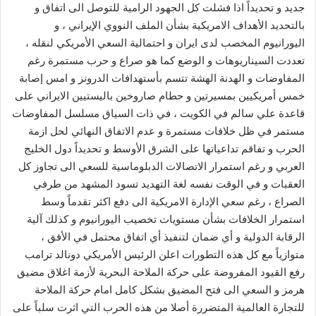
جديد و تحديداً اذا فشلت كل الجهود الرامية للتوصل الى اتفاق و
بالتحديد الأهداف الامريكية بشأن الملف النووي الإيراني ، و
اليورانيوم المخصب لدى ايران و احتمالية السعي الأمريكي لنقله ،
تعددت السيناريوهات و الوضع كما هو صراع و حرب مستمرة رغم
المفاوضات و الهدنة الهشة تتسم بأستهدافات الدرونز و امس إصابة
خمس أمريكيين بمسيرتين و حطام صاروخين باليستيين الايراني على
قاعدة علي سالم في الكويت ، في ذات السياق مسلسل المفاوضات
مستمر في ظل خلافات مستمرة و عدم الاتفاق النهائي لحل ازمة
الحرب و تفاقم تداعياتها على الشرق الأوسط و تحديداً دول الخليج
العربي و رغم استمرار الاتصالات الدبلوماسية للسعي الى تجاوز كل
العقبات و في الوقت نفسه لغة التهديد تسود المشهد من طرفي
الصراع ، رغم سعي الإدارة الامريكية الى دفع اكثر تقدماً وسط
استمرار الخلافات بشأن مستويات تخصيب اليورانيوم و كذلك آلية
الرقابة الدولية و أي ضمان لتنفيذ أي اتفاق محتمل في الأفق ،
متوازياً مع كل هذه التطورات اعلن الرئيس الأمريكي دونالد ترامب
رفع القيود المفروضة على حركة الملاحة البحرية لأزمة اغلاق مضيق
هرمز و السعي الى فتح المضيق بشكل كامل امام حركة الملاحة
للتجارة العالمية المتضررة أصلا من هذه الحرب التي اثرت سلباً على