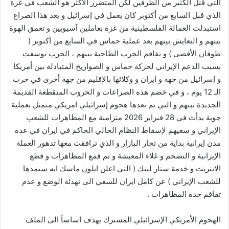
التي قتل الكثير من الطرفين لكن المتضرر الأكثر هو الشعب في غزة
الذي قبل السابع من أكتوبر كان يعمل في إسرائيل و بعد هذا الصراع
استبدلت العمالة الفلسطينية من غزة بعاملين آسيويين و تعمق الهوة
بينهم و التعايش بينهم بعد عملية حماس في السابع من أكتوبر (
طوفان الأقصى ) و تفاقم الحرب الطاحنة بينهم ، الحرب توسعت
بسبب الدعم الإيراني لحركة حماس و الصواريخ المتبادلة بين أمريكا
و إسرائيل من جهة و ايران و وكلائها بالإقليم من جهة أخرى في حرب
الـ 12 يوم ، و في خضم هذه الصراعات و الحروب المتقطعة القديمة
الجديدة بينهم و التي تم بعدها هجوم إسرائيلي امريكي متمثل بعملية
جوية بدأت في 28 فبراير 2026 متزامنة مع المظاهرات للشعب
الإيراني و سعيهم لإسقاط النظام الحالي الحاكم في ايران في عدة
مدن إيرانية بداية من تجار البازار و الذي ترافقت معها تدهور العملة
الإيرانية و التضخم و غلاء المعيشة و تم قمع المظاهرات و قطع
الانترنت و خدمة ستار لينك ( التي اعلن ايلون ماسك انه سيمدها
للشعب الإيراني ) عن كامل ايران للسعي الى تهدئة الوضع و عدم
تفاقم حدة المظاهرات .
الهجوم الأمريكي الإسرائيلي المشترك يهدف اساساً الى الملف