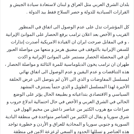
بلدان الشرق العربي مثل العراق و لبنان لاستعادة سيادة الجيش و
القرارات السيادية للدولة و حصر السلاح فقط بيد الدولة .
كل المؤشرات تدل على عدم الوصول الى اتفاق في المنظور
القريب و الأخص بعد اعلان ترامب برفع الحصار على الموانئ الإيرانية
، و في المقابل صرحت ايران ان القيادة الامريكية أصدرت إنذارات
للسفن الإيرانية بالتوقف في مضيق هرمز و منعها من مواصلة العبور
أي في المحصلة الحصار مستمر على الموانئ الإيرانية و اكدت
طهران ان ترامب يخون الدبلوماسية للمرة الثالثة و مواصلة الحصار ،
هذه التناقضات و عدم اليقين و عدم الوصول الى اتفاق نهائي
لمسلسل المفاوضات و الذي الى الآن لم يتوصل الى عرض الحلقة
الأخيرة لهذا المسلسل الطويل و الذي حتماً يستنزف المشهد
السياسي و الاقتصادي بتداعياته و بطبيعة الحال يؤثر على الوضع
الحالي في الشرق العربي و الأخص في حال احتمالية اندلاع حروب و
صراعات مع هروب الكثير من عناصر داعش من مخيم الهول في
شرق سوريا و يقال ان الكثير من العناصر متواجدة في منطقة البادية
السورية و جنوبي سوريا و المحاذية للعراق و الأردن و خطورة تواجد
هذه العناصر و تسللها الحدود و السعي لزعزعة الامن في منطقة