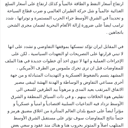
ارتفاع أسعار النفط و الطاقة عالمياً و كذلك ارتفاع على أسعار السلع
الغذائية عالمياً و شل حركة الطيران العالمي و ضرب قطاع السياحة
و تحديداً في الشرق الأوسط جراء الحرب المستمرة و توتراتها ، شدد
ترامب ايضاً على ضرورة إزالة الألغام البحرية لضمان مجرى الشحن
باتجاهين .
في المقابل ايران تؤكد تمسكها بموقفها التفاوضي و تشدد على انها
لا تبني قرارتها على التصريحات او التعهدات السياسية ، لكن على
الإجراءات العملية و انها لا تنوي اخذ أي خطوات جديدة في هذا الملف
للمفاوضات قبل ان ترى تحرك ملموس من الطرف الأمريكي ،
المشهد يتسم بالضغوط العسكرية و التهديدات المتبادلة و من جهة
أخرى مساعي التفاوض و الوساطة و الهدنة الهشة ليبقى مصير
الاتفاق المرتقب بعيد المدى و مرهوناً بيد الطرفين للسعي الى
تقليص هوة الخلافات بينهم ، و في ذات السياق المنطقة و الشرق
الأوسط تزداد فيه التداعيات السلبية اقتصادياً و امنياً و عسكرياً و
مؤثراً ايضاً على جميع بلدان العالم المتأثرة من اغلاق مضيق هرمز و
حتماً نتائج المفاوضات سوف تؤثر على مستقبل الشرق الأوسط
المتلهب اصلاً و المتوتر بحروب هنا و هناك منذ عقود و سعي بعض