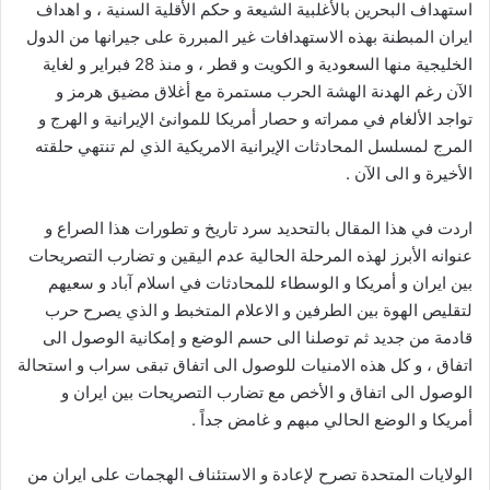
استهداف البحرين بالأغلبية الشيعة و حكم الأقلية السنية ، و اهداف
ايران المبطنة بهذه الاستهدافات غير المبررة على جيرانها من الدول
الخليجية منها السعودية و الكويت و قطر ، و منذ 28 فبراير و لغاية
الآن رغم الهدنة الهشة الحرب مستمرة مع أغلاق مضيق هرمز و
تواجد الألغام في ممراته و حصار أمريكا للموانئ الإيرانية و الهرج و
المرج لمسلسل المحادثات الإيرانية الامريكية الذي لم تنتهي حلقته
الأخيرة و الى الآن .
اردت في هذا المقال بالتحديد سرد تاريخ و تطورات هذا الصراع و
عنوانه الأبرز لهذه المرحلة الحالية عدم اليقين و تضارب التصريحات
بين ايران و أمريكا و الوسطاء للمحادثات في اسلام آباد و سعيهم
لتقليص الهوة بين الطرفين و الاعلام المتخبط و الذي يصرح حرب
قادمة من جديد ثم توصلنا الى حسم الوضع و إمكانية الوصول الى
اتفاق ، و كل هذه الامنيات للوصول الى اتفاق تبقى سراب و استحالة
الوصول الى اتفاق و الأخص مع تضارب التصريحات بين ايران و
أمريكا و الوضع الحالي مبهم و غامض جداً .
الولايات المتحدة تصرح لإعادة و الاستئناف الهجمات على ايران من