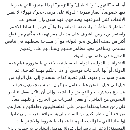
أما لعبة “التهويل” و”التطبيل” و”التزمير” لهذا المنجز، التي ينخرط
فيها خصوصاً، أنصار نظرية “الدولة على مرمى حجر”، فهؤلاء لا يتعين
الالتفات كثيراً لمواقفهم وصياحهم، فهم سبق وأن أسبغوا على
“سلطةٍ لا سلطَة” لها، صفة الدولة، وظنوا أن فرش البساط الأحمر
واستعراض حرس الشرف على مداخل مقراتهم، قد مكّنهم من قطع
أكثر من نصف الطريق نحو الدولة، مع أن مساحة سلطتهم في تناقص
مستمر، وتتناقص معها مظاهر هيبتهم وسيادتهم على رقعتهم
الصغيرة في عاصمتهم المؤقتة.
الاعترافات الدولية بالدولة الفلسطينية، لا تعني بالضرورة قيام هذه
الدولة، أو أنها باتت قاب قوسين أو أدنى، تلكم مهمة كفاحية، قد
تحتاج سنوات وعقود، تلكم قضية كفاح، ستحتاج إلى نقل الراية من
جيل إلى جيل…فنحن هنا، نتعامل مع كيان، دولة ومجتمع، ينجرف
بتسارع مدهش، نحو التوحش والفاشية، وإلى أن يتآكل بفعل عناصر
التسوس من الداخل، أو بفعل الضربات من الخارج، أو كليهما معاً،
فإن زمن صعباً ومكلفاً سيمر على الفلسطينيين وحلفائهم وأنصارهم.
من حقنا أن ننظر بكثير من الشك والريبة لمواقف فرنسا وبريطانيا
(وألمانيا التي ما زالت خلفهما) لمُحمّلة بالشروط والاشتراطات
المسبقة: الاعتراف بإسرائيل كدولة يهودية، انتخابات بلا حماس، نزع