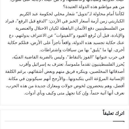
من هم مواطنو هذه الدولة العتيدة؟
لكأننا أمام محاولة لـ”تدويل” شعار محلي لحكومة عبد الكريم
الكباريتي زمن أزمة أسعار الخبز في الأردن: “الدفع قبل الرفع”، فيراد
من الفلسطينيين دفع الأثمان الباهظة لكيان الاحتلال والعنصرية
والإبادة، قبل أن تُرفع القيود و”الفيتوات” عن الاعتراف بدولتهم، دع
عنك حكاية تجسيد هذه الدولة، واقعاً ناجزاً على الأرض، فتلكم حكاية
أخرى، لها ما “يليق” بها من سياقات واشتراطات.
في حرب عنوانها “الفوز بالنقاط”، وليس بالضربة القاضية الفنيّة،
يُحرز الفلسطينيون تقدماً ملموساً، تعترف به إسرائيل وأقرب
أصدقائها المخلصين، وينكره فريق منهم وبعض أشقائهم، برغم الكلفة
الإنسانية المروّعة التي يتكبدونها…والأرجح أنهم سيكونون في مكانة
أفضل، وهم يتحضرون لخوض جولات ومعارك جديدة من هذه الحرب،
نعرف أنها آتية حتماً، وإن كنا نجهل متى وكيف وبأي أدوات.
اترك تعليقاً