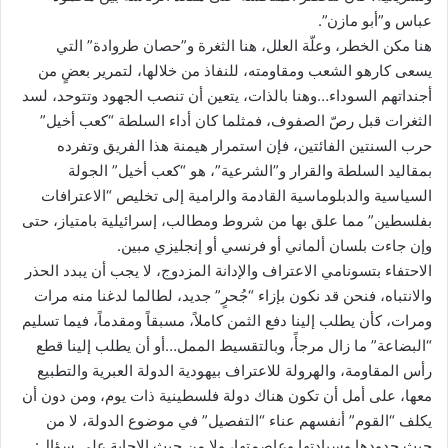
عباس و”أبو مازن”.
هنا مكن الخطر، وعلّة العلل، هنا الثغرة و”حصان طروادة” التي
يسعى كارهو الشعب ومقاومته، للنفاذ من خلالها، لتمرير بعضٍ من
أجنداتهم السوداء…وهنا بالذات، يتعين أن تنصب الجهود وتتوحد، لسد
الثغرات قبل رصّ الصفوف، فمثلما كان أداء السلطة “كعب أخيل”
حرب السنتين الفائتين، فإن استمرار هيمنة هذا الفريق وتفرده
بمقاليد السلطة والقرار و”الشرعية”، هو “كعب أخيل” الجولة
السياسية والدبلوماسية القادمة والرامية إلى تخليص “الاعترافات
بفلسطين” مما علق بها من شروط ومطالب، إسرائيلية بامتياز، حتى
وإن جاءت بلسان ألماني أو فرنسي أو إنجليزي مبين.
الاحتفاء بتسونامي الاعتراف والإدانة المزدوج، لا يجب أن يبدد الحذر
والانتباه، فنحن قد نكون بإزاء “جُحرٍ” جديد، لطالما لدغنا منه مرات
ومرات، كأن يطلب إلينا دفع الثمن كاملاً، مسبقاً ومقدماً، فيما تسليم
“البضاعة” ما زال مرجأً، وبالتقسيط الممل…أو أن يطلب إلينا قطع
رأس المقاومة، والهرولة للاعتراف بيهودية الدولة العبرية والتطبيع
معها، على أمل أن تكون هناك دولة فلسطينية ذات يوم، ومن دون أن
يكلف “القوم” أنفسهم عناء “التفصيل” في موضوع الدولة، لا من
حيث حدودها وسيادتها وعاصمتها، ولا من حيث الإجابة على سؤال: