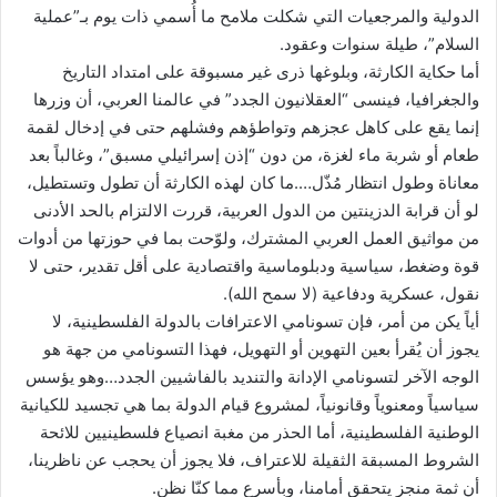
الدولية والمرجعيات التي شكلت ملامح ما أُسمي ذات يوم بـ”عملية
السلام”، طيلة سنوات وعقود.
أما حكاية الكارثة، وبلوغها ذرى غير مسبوقة على امتداد التاريخ
والجغرافيا، فينسى “العقلانيون الجدد” في عالمنا العربي، أن وزرها
إنما يقع على كاهل عجزهم وتواطؤهم وفشلهم حتى في إدخال لقمة
طعام أو شربة ماء لغزة، من دون “إذن إسرائيلي مسبق”، وغالباً بعد
معاناة وطول انتظار مُذّل….ما كان لهذه الكارثة أن تطول وتستطيل،
لو أن قرابة الدزينتين من الدول العربية، قررت الالتزام بالحد الأدنى
من مواثيق العمل العربي المشترك، ولوّحت بما في حوزتها من أدوات
قوة وضغط، سياسية ودبلوماسية واقتصادية على أقل تقدير، حتى لا
نقول، عسكرية ودفاعية (لا سمح الله).
أياً يكن من أمر، فإن تسونامي الاعترافات بالدولة الفلسطينية، لا
يجوز أن يُقرأ بعين التهوين أو التهويل، فهذا التسونامي من جهة هو
الوجه الآخر لتسونامي الإدانة والتنديد بالفاشيين الجدد…وهو يؤسس
سياسياً ومعنوياً وقانونياً، لمشروع قيام الدولة بما هي تجسيد للكيانية
الوطنية الفلسطينية، أما الحذر من مغبة انصياع فلسطينيين للائحة
الشروط المسبقة الثقيلة للاعتراف، فلا يجوز أن يحجب عن ناظرينا،
أن ثمة منجز يتحقق أمامنا، وبأسرع مما كنّا نظن.