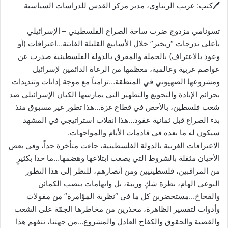
🖊كتب: عريب الرنتاوي، مدير مركز القدس للدراسات السياسية
تسونامي مزدوج ضرب ساحة الصراع الفلسطيني – الإسرائيلي
بأعلى تدرجات “ريختر” خلال الأسابيع القليلة الفائتة…اعترافات (أو
وعود بالاعتراف) بالجملة والمفرق بالدولة الفلسطينية صدرت عن
عواصم غربية وعالمية، معظمها من الرعاة الدائمين لإسرائيل
ومشروعها الصهيوني في المنطقة…تزامناً مع موجة إدانات وتنديدات
بجرائم الإبادة والتجويع والتطهير التي يمارسها الكيان الإسرائيلي ضد
شعب فلسطين، بالأخص في قطاع غزة…هذا تطور غير مسبوق منذ
بدء الصراع قبل ثمانية عقود…هذا انقلاب استراتيجي في المشهد
سيكون له ما بعده في قادمات الأيام والمواجهات.
الاعترافات الغربية بالدولة الفلسطينية، جاءت متأخرة جداً، وفي بعض
الأحيان مثقلة بالشروط التي يصعب ابتلاعها وهضمها…ما حدا بكثيرٍ
من المراقبين، فلسطينيين ومن أنصارهم، للنظر إلى هذا التطور
النوعي الهام، نظرة شكٍ وريبة، بل واتهامات بنصب الكمائن
والفخاخ…مستحضرين كل ما في “نظرية المؤامرة” من مقولات
وأدوات لتفسير الظاهرة، محذرين من مخاطرها الجمّة على الشعب
والقضية والحقوق والكفاح العادل والمشروع…من جهتنا، نتفهم هذا