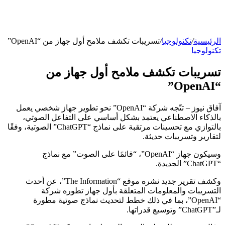
الرئيسية
/
تكنولوجيا
/
تسريبات تكشف ملامح أول جهاز من “OpenAI”
تكنولوجيا
تسريبات تكشف ملامح أول جهاز من
“OpenAI”
آفاق نيوز – تتّجه شركة “OpenAI” نحو تطوير جهاز شخصي يعمل
بالذكاء الاصطناعي يعتمد بشكل أساسي على التفاعل الصوتي،
بالتوازي مع تحسينات مرتقبة على نماذج “ChatGPT” الصوتية، وفقًا
لتقارير وتسريبات حديثة.
وسيكون جهاز “OpenAI”، “قائمًا على الصوت” مع نماذج
“ChatGPT” الجديدة.
وكشف تقرير جديد نشره موقع “The Information”، عن أحدث
التسريبات والمعلومات المتعلقة بأول جهاز تطوره شركة
“OpenAI”، بما في ذلك خطط لتحديث نماذج صوتية مطورة
لـ”ChatGPT” وتوسيع قدراتها.