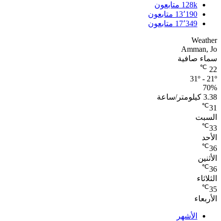
128k
متابعون
13٬190
متابعون
17٬349
متابعون
Weather
Amman, Jo
سماء صافية
℃
22
31º - 21º
70%
3.38 كيلومتر/ساعة
℃
31
السبت
℃
33
الأحد
℃
36
الأثنين
℃
36
الثلاثاء
℃
35
الأربعاء
الأشهر