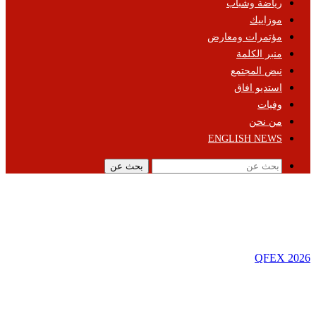
رياضة وشباب
موزاييك
مؤتمرات ومعارض
منبر الكلمة
نبض المجتمع
استديو افاق
وفيات
من نحن
ENGLISH NEWS
بحث عن
QFEX 2026