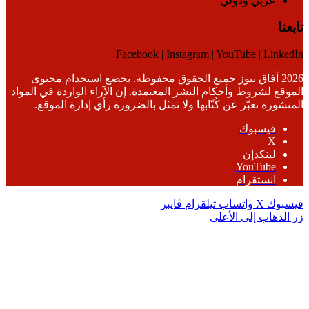
عربي ودولي
تابعنا
Facebook | Instagram | YouTube | LinkedIn
2026 آفاق نيوز جميع الحقوق محفوظة. يخضع استخدام محتوى
الموقع لشروط وأحكام النشر المعتمدة. إن الآراء الواردة في المواد
المنشورة تعبّر عن كُتّابها ولا تمثل بالضرورة رأي إدارة الموقع.
فيسبوك
‫X
لينكدإن
‫YouTube
انستقرام
فيسبوك
‫X
واتساب
تيلقرام
ڤايبر
زر الذهاب إلى الأعلى