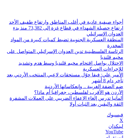
السبت, أغسطس 8 2026
أخبار عاجلة
أجواء صيفية عادية في أغلب المناطق وارتفاع طفيف الأحد
ارتفاع حصيلة الشهداء في قطاع غزة إلى 73,382 منذ بدء
العدوان الإسرائيلي
المنطقة العسكرية الجنوبية تضبط كميات كبيرة من المواد
المخدرة
الرئاسة الفلسطينية تدين العدوان الإسرائيلي المتواصل على
مخيم قلنديا
الاحتلال يواصل اقتحام مخيم قلنديا وسط هدم وتشديد
للإجراءات العسكرية
الأمير علي: فيفا حوّل مستحقات لاعبي المنتخب الأردني بعد
تأخر دام 8 أشهر
ضم الضفة الغربية .. وإنعكاساتها الأردنية
الأردن هو الأقرب لفلسطين، جغرافيا أم ماذا؟
ألمانيا تدرس إلغاء الإعفاء الضريبي على العملات المشفرة
الثقة واليقين بعد الثبات أولا
فيسبوك
‫X
لينكدإن
‫YouTube
انستقرام