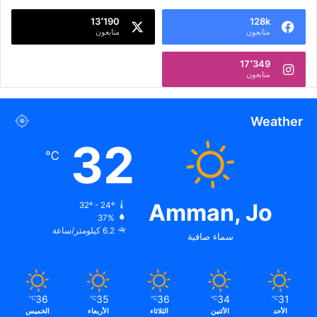
13٬190
128k
متابعون
متابعون
17٬349
متابعون
Weather
32
℃
Amman, Jo
32º - 24º
37%
6.2 كيلومتر/ساعة
سماء صافية
36
35
36
34
31
℃
℃
℃
℃
℃
الأحد
الأثنين
الثلاثاء
الأربعاء
الخميس