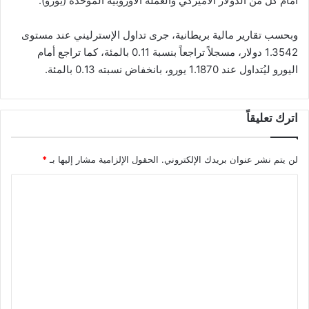
أمام كل من الدولار الأميركي والعملة الأوروبية الموحدة (يورو).
وبحسب تقارير مالية بريطانية، جرى تداول الإسترليني عند مستوى
1.3542 دولار، مسجلاً تراجعاً بنسبة 0.11 بالمئة، كما تراجع أمام
اليورو ليُتداول عند 1.1870 يورو، بانخفاض نسبته 0.13 بالمئة.
اترك تعليقاً
لن يتم نشر عنوان بريدك الإلكتروني.
الحقول الإلزامية مشار إليها بـ
*
ا
ل
ت
ع
ل
ي
ق