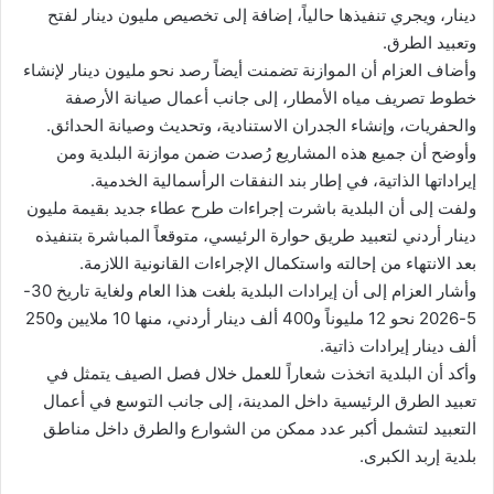
دينار، ويجري تنفيذها حالياً، إضافة إلى تخصيص مليون دينار لفتح
وتعبيد الطرق.
وأضاف العزام أن الموازنة تضمنت أيضاً رصد نحو مليون دينار لإنشاء
خطوط تصريف مياه الأمطار، إلى جانب أعمال صيانة الأرصفة
والحفريات، وإنشاء الجدران الاستنادية، وتحديث وصيانة الحدائق.
وأوضح أن جميع هذه المشاريع رُصدت ضمن موازنة البلدية ومن
إيراداتها الذاتية، في إطار بند النفقات الرأسمالية الخدمية.
ولفت إلى أن البلدية باشرت إجراءات طرح عطاء جديد بقيمة مليون
دينار أردني لتعبيد طريق حوارة الرئيسي، متوقعاً المباشرة بتنفيذه
بعد الانتهاء من إحالته واستكمال الإجراءات القانونية اللازمة.
وأشار العزام إلى أن إيرادات البلدية بلغت هذا العام ولغاية تاريخ 30-
5-2026 نحو 12 مليوناً و400 ألف دينار أردني، منها 10 ملايين و250
ألف دينار إيرادات ذاتية.
وأكد أن البلدية اتخذت شعاراً للعمل خلال فصل الصيف يتمثل في
تعبيد الطرق الرئيسية داخل المدينة، إلى جانب التوسع في أعمال
التعبيد لتشمل أكبر عدد ممكن من الشوارع والطرق داخل مناطق
بلدية إربد الكبرى.