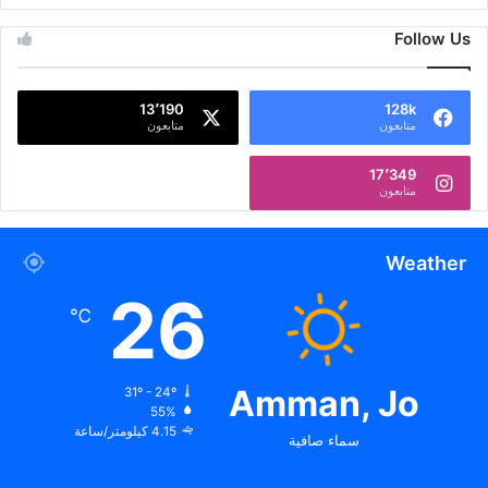
Follow Us
13٬190
128k
متابعون
متابعون
17٬349
متابعون
Weather
26
℃
Amman, Jo
31º - 24º
55%
4.15 كيلومتر/ساعة
سماء صافية