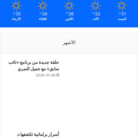
35
36
36
32
31
℃
℃
℃
℃
℃
السبت
الأحد
الأثنين
الثلاثاء
الأربعاء
الأشهر
حلقة جديدة من برنامج «نائب
سابق» مع جميل النمري
2026-01-08
أسرار برلمانية تكشفها د.