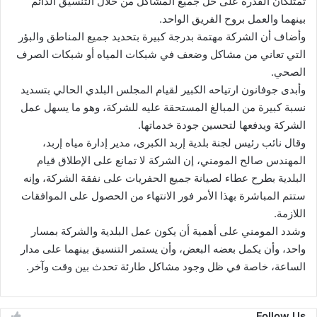
تمتلكان القدرة على حل جميع المشاكل من خلال التنسيق الدائم
بينهما والعمل بروح الفريق الواحد.
وأضاف أن الشركة مهتمة بدرجة كبيرة بتحديد جميع المناطق والبؤر
التي تعاني من مشاكل وضعف في شبكات المياه أو شبكات الصرف
الصحي.
وأبدى جوفانون ارتياحه الكبير لقيام المجلس البلدي الحالي بتسديد
نسبة كبيرة من المبالغ المستحقة عليه للشركة، وهو ما يسهل عمل
الشركة ويدفعها لتحسين جودة خدماتها.
وقال نائب رئيس لجنة بلدية إربد الكبرى، مدير إدارة مياه إربد،
المهندس صالح المومني، إن الشركة لا تمانع على الإطلاق قيام
البلدية بطرح عطاء لصيانة جميع الحفريات على نفقة الشركة، وإنه
ستتم المباشرة بهذا الأمر فور الانتهاء من الحصول على الموافقات
اللازمة.
وشدد المومني على أهمية أن يكون عمل البلدية والشركة بمسار
واحد، وأن يكمل بعضه البعض، وأن يستمر التنسيق بينهما على مدار
الساعة، خاصة في ظل وجود مشاكل طارئة تحدث بين وقت وآخر.
Follow Us