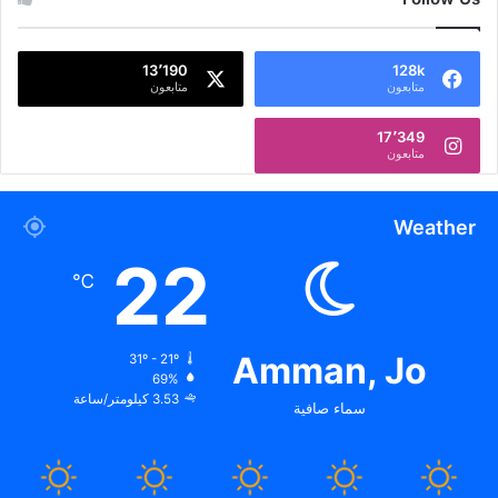
13٬190
128k
متابعون
متابعون
17٬349
متابعون
Weather
22
℃
Amman, Jo
31º - 21º
69%
3.53 كيلومتر/ساعة
سماء صافية