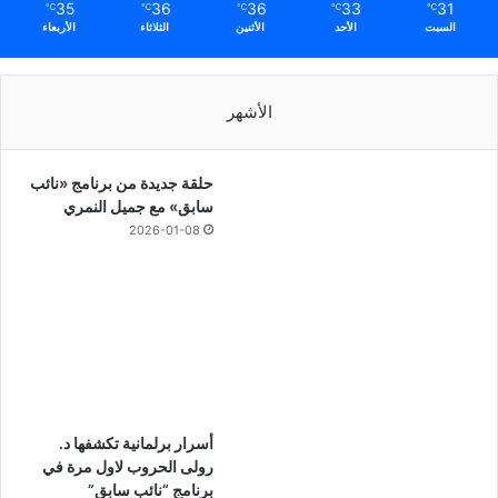
35
36
36
33
31
℃
℃
℃
℃
℃
السبت
الأحد
الأثنين
الثلاثاء
الأربعاء
الأشهر
حلقة جديدة من برنامج «نائب
سابق» مع جميل النمري
2026-01-08
أسرار برلمانية تكشفها د.
رولى الحروب لاول مرة في
برنامج “نائب سابق”