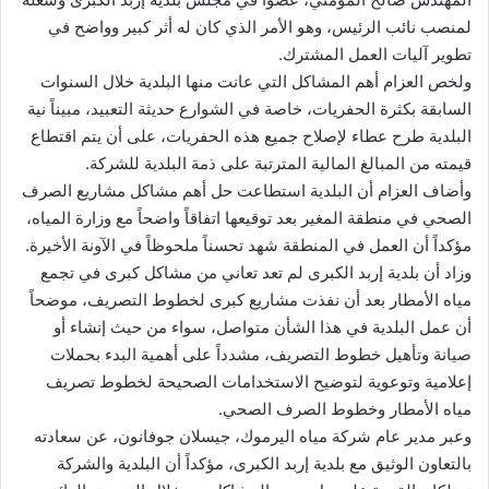
لمنصب نائب الرئيس، وهو الأمر الذي كان له أثر كبير وواضح في
تطوير آليات العمل المشترك.
ولخص العزام أهم المشاكل التي عانت منها البلدية خلال السنوات
السابقة بكثرة الحفريات، خاصة في الشوارع حديثة التعبيد، مبيناً نية
البلدية طرح عطاء لإصلاح جميع هذه الحفريات، على أن يتم اقتطاع
قيمته من المبالغ المالية المترتبة على ذمة البلدية للشركة.
وأضاف العزام أن البلدية استطاعت حل أهم مشاكل مشاريع الصرف
الصحي في منطقة المغير بعد توقيعها اتفاقاً واضحاً مع وزارة المياه،
مؤكداً أن العمل في المنطقة شهد تحسناً ملحوظاً في الآونة الأخيرة.
وزاد أن بلدية إربد الكبرى لم تعد تعاني من مشاكل كبرى في تجمع
مياه الأمطار بعد أن نفذت مشاريع كبرى لخطوط التصريف، موضحاً
أن عمل البلدية في هذا الشأن متواصل، سواء من حيث إنشاء أو
صيانة وتأهيل خطوط التصريف، مشدداً على أهمية البدء بحملات
إعلامية وتوعوية لتوضيح الاستخدامات الصحيحة لخطوط تصريف
مياه الأمطار وخطوط الصرف الصحي.
وعبر مدير عام شركة مياه اليرموك، جيسلان جوفانون، عن سعادته
بالتعاون الوثيق مع بلدية إربد الكبرى، مؤكداً أن البلدية والشركة