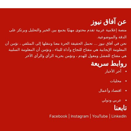
عن آفاق نيوز
منصة إعلامية عربية تقدم محتوى مهنيًا يجمع بين الخبر والتحليل ويرتكز على
الدقة والموضوعية.
نحن في أفاق نيوز ... نحمل الحقيقة الحرة معنا وننقلها إلى المتلقي ، نؤمن أن
المعلومة الإيجابية هي مفتاح للنجاح وأداة للبناء ، ونؤمن أن المعلومة السلبية
هي مفتاح للفشل ومعول للهدم ، ونؤمن بحرية الرأي والرأي الآخر
روابط سريعة
آخر الأخبار
محليات
اقتصاد وأعمال
عربي ودولي
تابعنا
Facebook | Instagram | YouTube | LinkedIn