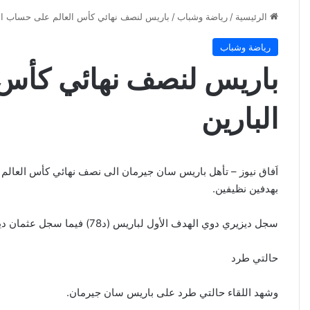
الرئيسية
/
رياضة وشباب
/
باريس لنصف نهائي كأس العالم على حساب الب
رياضة وشباب
باريس لنصف نهائي كأس
البارين
اَفاق نيوز – تأهل باريس سان جيرمان الى نصف نهائي كأس العالم لل
بهدفين نظيفين.
سجل ديزيري دوي الهدف الأول لباريس (د78) فيما سجل عثمان ديمبيلي الثاني لفريقه (د90+6).
حالتي طرد
وشهد اللقاء حالتي طرد على باريس سان جيرمان.