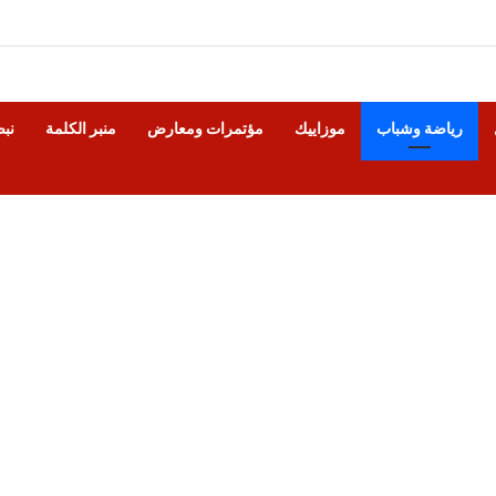
رياضة وشباب
موزاييك
مؤتمرات ومعارض
منبر الكلمة
نب