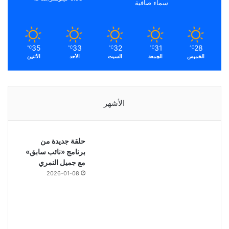
سماء صافية
35
33
32
31
28
℃
℃
℃
℃
℃
الخميس
الجمعة
السبت
الأحد
الأثنين
الأشهر
حلقة جديدة من
برنامج «نائب سابق»
مع جميل النمري
2026-01-08