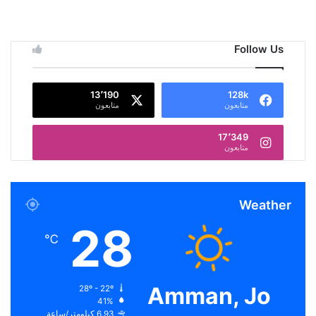
Follow Us
13٬190
128k
متابعون
متابعون
17٬349
متابعون
Weather
28
℃
Amman, Jo
28º - 22º
41%
6.93 كيلومتر/ساعة