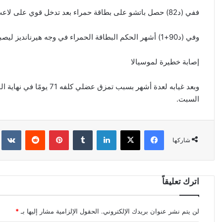
ففي (د82) حصل باتشو على بطاقة حمراء بعد تدخل قوي على لاعب بايرن ميونخ غوريتسكا.
وفي (د90+1) أشهر الحكم البطاقة الحمراء في وجه هيرنانديز ليصبح ثاني لاعب يطرد في باريس سان جيرمان.
إصابة خطيرة لموسيالا
وبعد غيابه لعدة أشهر بسب
السبت.
فيسبوك
‫X
لينكدإن
‏Tumblr
بينتيريست
‏Reddit
‏kte
شاركها
اترك تعليقاً
لن يتم نشر عنوان بريدك الإلكتروني.
الحقول الإلزامية مشار إليها بـ
*