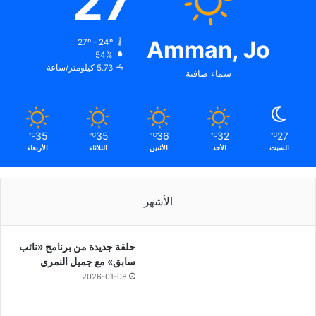
27
Amman, Jo
27º - 24º
54%
5.73 كيلومتر/ساعة
سماء صافية
35
35
36
32
27
℃
℃
℃
℃
℃
السبت
الأحد
الأثنين
الثلاثاء
الأربعاء
الأشهر
حلقة جديدة من برنامج «نائب
سابق» مع جميل النمري
2026-01-08