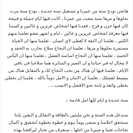
هانحن نودع سنة من عمرنا و نستقبل سنة جديدة ، نودع سنة مرت
بحلوها و مرها سنة مضت من عمرنا ، كانت فيها ايام جميلة و قبيحة
كان فيها حزن و فرح ، فقدنا فيها اشخاص عزيزين و غاليين و كسبنا
فيها معرفة اشخاص عزيزين و غالين ، ايام و اشهر مضو تعلمنا منهم
الكثير ، تعلمنا ان الثقة لا تُعطى لاي انسان ، تعلمنا منها ان الحياة
مستمرة بحلوها و مرها ، تعلمنا ان النجاح سلاح نحارب به الحقد و
الحسد ، تعلمنا منها ان النجاح اساسه الفشل ، تعلمنا منها ان اليأس
لا مجال له في حياتنا و ان الصبر و المثابرة هما سلاحنا في باقي
الايام ، تعلمنا فيها ان هناك من يحب النجاح لك و بالمقابل هناك من
ينبسط لفشلك ، تعلمنا ان الامان و الامل دوماً بالله ، تعلمنا ان نخطي
بخطى واثقة و ثابتة نحو الافضل و الانسب ،…
سنة جديدة و ايام كلها امل قادمة ،،
سندخل هذه السنة و نحن مليئين بالطاقة و التفائل و اليقين بإننا
سنحقق احلامنا و نسعى يوماً بيوم و خطوة بخطوة لتحقيق و اكمال
نجاحات تعبنا و صبرنا من اجلها ، سنعرف من نختار ليرافقنا بهذه