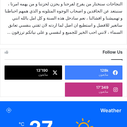
النجاحات سنختار من يفرح لفرحنا و يحزن لحزننا و من يهمه امرنا ،
سنبتعد عن الحاقدين و اصحاب الوجوه المتلونه و الذي همهم احباطنا
و تهميشنا و افشالنا ، نعم سادخل هذه السنة و كل امل بالله انني
ساتغير للافضل و استطيع ان اصل لما اردته لان ثقتي بنفسي تعانق
السماء ، لانني احب الخير للجميع و لنفسي و على نياتكم ترزقون …
Follow Us
13٬190
128k
متابعون
متابعون
17٬349
متابعون
Weather
℃