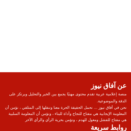
عن آفاق نيوز
منصة إعلامية عربية تقدم محتوى مهنيًا يجمع بين الخبر والتحليل ويرتكز على
الدقة والموضوعية.
نحن في أفاق نيوز ... نحمل الحقيقة الحرة معنا وننقلها إلى المتلقي ، نؤمن أن
المعلومة الإيجابية هي مفتاح للنجاح وأداة للبناء ، ونؤمن أن المعلومة السلبية
هي مفتاح للفشل ومعول للهدم ، ونؤمن بحرية الرأي والرأي الآخر
روابط سريعة