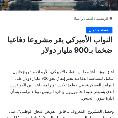
الرئيسية
/
اقتصاد واعمال
اقتصاد واعمال
النواب الأميركي يقر مشروعا دفاعيا
ضخما بـ900 مليار دولار
اَفاق نيوز – أقرّ مجلس النواب الأميركي، الأربعاء، مشروع قانون
شامل للسياسة الدفاعية يجيز إنفاق نحو 900 مليار دولار على
البرامج العسكرية، في خطوة تعكس توترا متصاعدا بين الكونغرس
الذي يسيطر عليه الجمهوريون وإدارة الرئيس دونالد ترامب بشأن
إدارة شؤون الجيش.
وحصل المشروع، المعروف بـ”قانون تفويض الدفاع الوطني”، على
دعم واسع داخل المجلس إذ صوّت لصالحه 312 نائبا مقابل 112، وهو