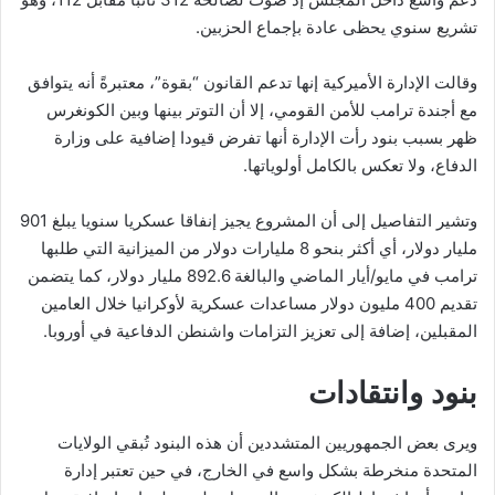
تشريع سنوي يحظى عادة بإجماع الحزبين.
وقالت الإدارة الأميركية إنها تدعم القانون “بقوة”، معتبرةً أنه يتوافق
مع أجندة ترامب للأمن القومي، إلا أن التوتر بينها وبين الكونغرس
ظهر بسبب بنود رأت الإدارة أنها تفرض قيودا إضافية على وزارة
الدفاع، ولا تعكس بالكامل أولوياتها.
وتشير التفاصيل إلى أن المشروع يجيز إنفاقا عسكريا سنويا يبلغ 901
مليار دولار، أي أكثر بنحو 8 مليارات دولار من الميزانية التي طلبها
ترامب في مايو/أيار الماضي والبالغة 892.6 مليار دولار، كما يتضمن
تقديم 400 مليون دولار مساعدات عسكرية لأوكرانيا خلال العامين
المقبلين، إضافة إلى تعزيز التزامات واشنطن الدفاعية في أوروبا.
بنود وانتقادات
ويرى بعض الجمهوريين المتشددين أن هذه البنود تُبقي الولايات
المتحدة منخرطة بشكل واسع في الخارج، في حين تعتبر إدارة