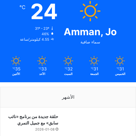
24
℃
Amman, Jo
31º - 23º
46%
4.55 كيلومتر/ساعة
سماء صافية
35
33
32
31
31
℃
℃
℃
℃
℃
الخميس
الجمعة
السبت
الأحد
الأثنين
الأشهر
حلقة جديدة من برنامج «نائب
سابق» مع جميل النمري
2026-01-08