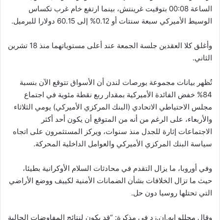
الساعة 00:08 بتوقيت غرينتش، بينما ارتفع خام غرب تكساس
الوسيط الأميركي سبعة سنتات أو 0.12% إلى 60.15 دولارا للبرميل.
وأغلق كلا العقدين جلسة الجمعة عند أعلى مستوياتهما منذ 18 تشرين
الثاني.
تُظهر بيانات مجموعة بورصات لندن أن الأسواق تتوقع الآن بنسبة
84% خفض الفائدة الأميركية بمقدار ربع نقطة مئوية في اجتماع
مجلس الاحتياطي الاتحادي (البنك المركزي الأميركي) يومي الثلاثاء
والأربعاء، على الرغم من أنه من المتوقع أن يكون أحد أكثر
الاجتماعات إثارة للجدل منذ سنوات، ويركز المستثمرون على اتجاه
سياسة البنك المركزي الأميركي والعوامل الداخلية المحركة.
وفي أوروبا، ما يزال التقدم في محادثات السلام الأوكرانية بطيئا،
حيث ما تزال الخلافات بشأن الضمانات الأمنية لكييف ووضع الأراضي
التي تحتلها روسيا دون حل.
وقال محللو إيه.إن.زد في مذكرة: “قد يكون لنتائج المفاوضات الحالية