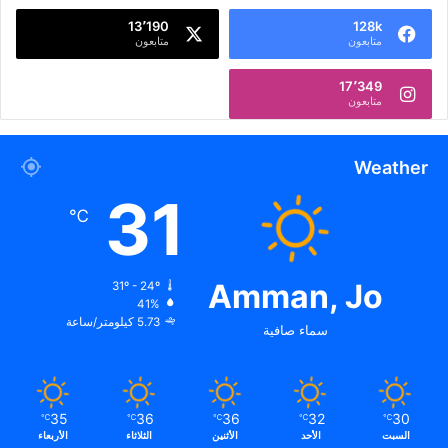
13٬190
128k
متابعون
متابعون
17٬349
متابعون
Weather
31
℃
Amman, Jo
31º - 24º
41%
5.73 كيلومتر/ساعة
سماء صافية
35
36
36
32
30
℃
℃
℃
℃
℃
السبت
الأحد
الأثنين
الثلاثاء
الأربعاء