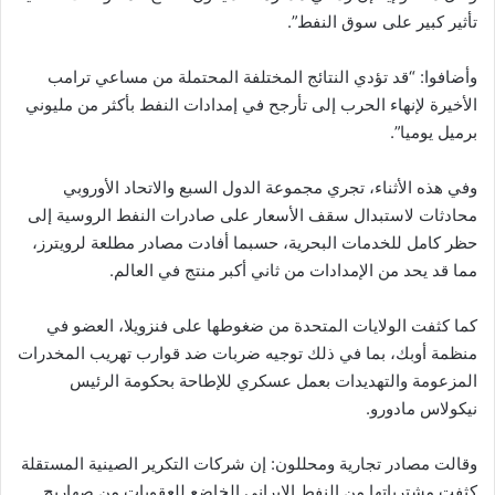
تأثير كبير على سوق النفط”.
وأضافوا: “قد تؤدي النتائج المختلفة المحتملة من مساعي ترامب
الأخيرة لإنهاء الحرب إلى تأرجح في إمدادات النفط بأكثر من مليوني
برميل يوميا”.
وفي هذه الأثناء، تجري مجموعة الدول السبع والاتحاد الأوروبي
محادثات لاستبدال سقف الأسعار على صادرات النفط الروسية إلى
حظر كامل للخدمات البحرية، حسبما أفادت مصادر مطلعة لرويترز،
مما قد يحد من الإمدادات من ثاني أكبر منتج في العالم.
كما كثفت الولايات المتحدة من ضغوطها على فنزويلا، العضو في
منظمة أوبك، بما في ذلك توجيه ضربات ضد قوارب تهريب المخدرات
المزعومة والتهديدات بعمل عسكري للإطاحة بحكومة الرئيس
نيكولاس مادورو.
وقالت مصادر تجارية ومحللون: إن شركات التكرير الصينية المستقلة
كثفت مشترياتها من النفط الإيراني الخاضع للعقوبات من صهاريج