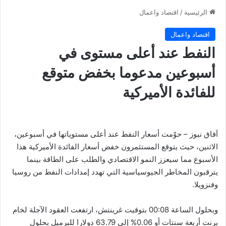
الرئيسية
/
اقتصاد واعمال
اقتصاد واعمال
النفط عند أعلى مستوى في
أسبوعين مدعوما بخفض متوقع
للفائدة الأميركية
اَفاق نيوز – حوّمت أسعار النفط عند أعلى مستوياتها في أسبوعين،
الاثنين، حيث يتوقع المستثمرون خفض أسعار الفائدة الأميركية هذا
الأسبوع مما سيعزز النمو الاقتصادي والطلب على الطاقة بينما
يترقبون المخاطر الجيوسياسية التي تهدد إمدادات النفط من روسيا
وفنزويلا.
وبحلول الساعة 00:08 بتوقيت غرينتش، ارتفعت العقود الآجلة لخام
برنت أربعة سنتات أو 0.06% إلى 63.79 دولارا للبرميل بحلول