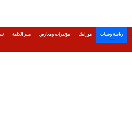
رياضة وشباب
موزاييك
مؤتمرات ومعارض
منبر الكلمة
نب