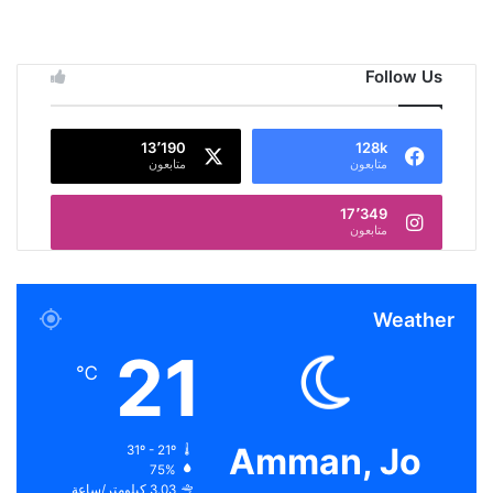
Follow Us
13٬190
128k
متابعون
متابعون
17٬349
متابعون
Weather
21
℃
Amman, Jo
31º - 21º
75%
3.03 كيلومتر/ساعة