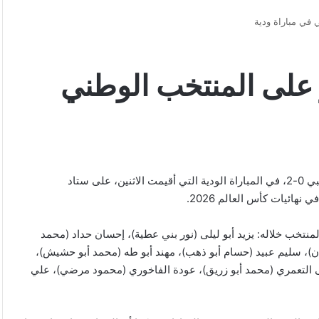
 في مباراة ودية
 على المنتخب الوطني
اَفاق نيوز – تعثر المنتخب الوطني لكرة القدم، أمام نظيره الكولومبي 0-2، في المباراة الودية التي أقيمت الاثنين، على ستاد
ائيات كأس العالم 2026.
لمنتخب خلاله: يزيد أبو ليلى (نور بني عطية)، إحسان حداد (محمد
ان)، سليم عبيد (حسام أبو ذهب)، مهند أبو طه (محمد أبو حشيش)،
سى التعمري (محمد أبو زريق)، عودة الفاخوري (محمود مرضي)، علي