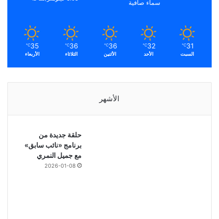
سماء صافية
35
36
36
32
31
℃
℃
℃
℃
℃
السبت
الأحد
الأثنين
الثلاثاء
الأربعاء
الأشهر
حلقة جديدة من
برنامج «نائب سابق»
مع جميل النمري
2026-01-08