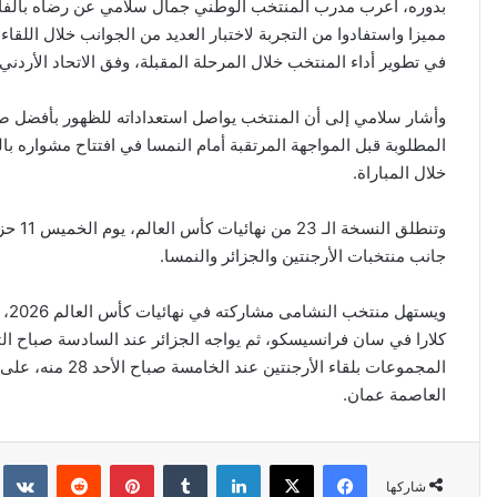
بدوره، أعرب مدرب المنتخب الوطني جمال سلامي عن رضاه بالفائدة 
مميزا واستفادوا من التجربة لاختبار العديد من الجوانب خلال اللقا
في تطوير أداء المنتخب خلال المرحلة المقبلة، وفق الاتحاد الأردني 
وأشار سلامي إلى أن المنتخب يواصل استعداداته للظهور بأفضل صو
المطلوبة قبل المواجهة المرتقبة أمام النمسا في افتتاح مشواره با
خلال المباراة.
وتنطل
جانب منتخبات الأرجنتين والجزائر والنمسا.
المجموعات بلقاء 
العاصمة عمان.
فيسبوك
‫X
لينكدإن
‏Tumblr
بينتيريست
‏Reddit
‏kte
شاركها