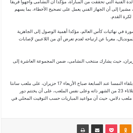
الفنية التي تحققت من المباراة، مؤكدا أن النشامى واجهوا فريقا
ء، مشيرا إلى أن الجهاز الفني يعمل على تصحيح الأخطاء، بما يسهم
لكرة القدم.
رة في نهائيات كأس العالم، مؤكدا أهمية الوصول إلى الجاهزية
لمونديال، معربا عن ارتياحه لعدم تعرض أي من اللاعبين لإصابات
ق النسخة الـ 23 من نهائيات كأس العالم، يوم الخميس 11 حزيران، حيث يشارك منتخب النشامى، ضمن المجموعة العاشرة إلى
ويستهل منتخب النشامى مشاركته في نهائيات كأس العالم 2026، بلقاء النمسا عند السابعة صباح الأربعاء 17 حزيران، على ملعب سانتا
كلارا في سان فرانسيسكو، ثم يواجه الجزائر عند السادسة صباح الثلاثاء 23 من الشهر ذاته وعلى نفس الملعب، على أن يختتم دور
الأرجنتين عند الخامسة صباح الأحد 28 منه، على ملعب دلاس، حيث أن مواعيد المباريات حسب التوقيت المحلي في
VKonta
Odnoklassniki
‫Pocket
مشاركة عبر البريد
طباعة