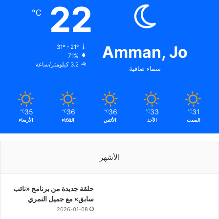
22
℃
Amman, Jo
31º - 21º
71%
3.2 كيلومتر/ساعة
سماء صافية
35
36
36
33
31
℃
℃
℃
℃
℃
السبت
الأحد
الأثنين
الثلاثاء
الأربعاء
الأشهر
حلقة جديدة من برنامج «نائب
سابق» مع جميل النمري
2026-01-08