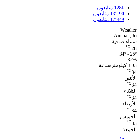
128k
متابعون
13٬190
متابعون
17٬349
متابعون
Weather
Amman, Jo
سماء صافية
℃
28
34º - 25º
32%
3.03 كيلومتر/ساعة
℃
34
الأثنين
℃
34
الثلاثاء
℃
34
الأربعاء
℃
34
الخميس
℃
33
الجمعة