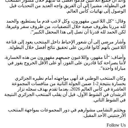
وأكد أن جميع اللاعبين قدموا أقصى ما لديهم خلال مشوار المنتخب
في البطولة، مشيرا إلى أن الفريق واجه العديد من التحديات قبل
الوصول إلى نهائيات كأس العالم.
وقال: “كل اللاعبين مقهورون، وكل لاعب قدم ما يستطيع، والحمد
لله مررنا بظروف صعبة خلال التصفيات، من ظروف سفر وغيرها،
لكن الحمد لله قدرنا أن نصل إلى هذا المحفل الكبير”.
وأشار مرضي إلى أن شعور الإحباط داخل المنتخب يعود إلى قناعة
اللاعبين بأنهم كانوا قادرين على تحقيق نتائج أفضل خلال البطولة.
وأضاف: “أنا مقهور، واللاعبون جميعهم مقهورون من هذه الخسارة،
لأننا بصراحة كنا قادرين على الفوز، أو على الأقل الخروج بفوز في
مباراة واحدة”.
وكان المنتخب الوطني قد أنهى مواجهته أمام نظيره الجزائري
بخسارة بنتيجة 2-1 ضمن الجولة الثانية من منافسات المجموعة
العاشرة في كأس العالم 2026، بعدما تقدم بهدف سجله نزار
الرشدان في الشوط الأول، قبل أن يقلب المنتخب الجزائري النتيجة
في الشوط الثاني.
ويختتم النشامى مشوارهم في دور المجموعات بمواجهة المنتخب
الأرجنتيني الأحد المقبل.
Follow Us