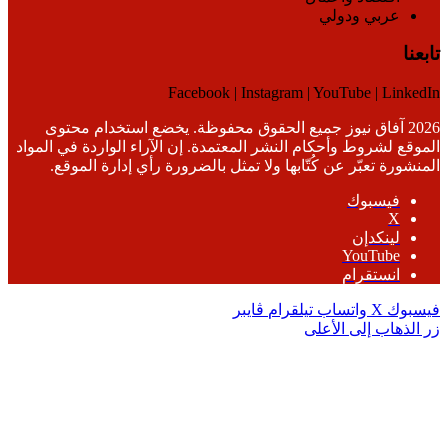
عربي ودولي
تابعنا
Facebook | Instagram | YouTube | LinkedIn
2026 آفاق نيوز جميع الحقوق محفوظة. يخضع استخدام محتوى
الموقع لشروط وأحكام النشر المعتمدة. إن الآراء الواردة في المواد
المنشورة تعبّر عن كُتّابها ولا تمثل بالضرورة رأي إدارة الموقع.
فيسبوك
‫X
لينكدإن
‫YouTube
انستقرام
فيسبوك
‫X
واتساب
تيلقرام
ڤايبر
زر الذهاب إلى الأعلى