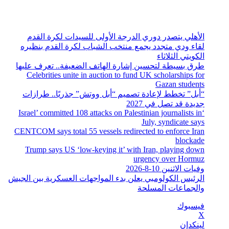
الإثنين, أغسطس 10 2026
أخبار عاجلة
الأهلي يتصدر دوري الدرجة الأولى للسيدات لكرة القدم
لقاء ودي متجدد يجمع منتخب الشباب لكرة القدم بنظيره
الكويتي الثلاثاء
طرق بسيطة لتحسين إشارة الهاتف الضعيفة.. تعرف عليها
Celebrities unite in auction to fund UK scholarships for
Gazan students
“أبل” تخطط لإعادة تصميم “أبل ووتش” جذريًا.. طرازات
جديدة قد تصل في 2027
‘Israel’ committed 108 attacks on Palestinian journalists in
July, syndicate says
CENTCOM says total 55 vessels redirected to enforce Iran
blockade
Trump says US ‘low-keying it’ with Iran, playing down
urgency over Hormuz
وفيات الاثنين 10-8-2026
الرئيس الكولومبي يعلن بدء المواجهات العسكرية بين الجيش
والجماعات المسلحة
فيسبوك
‫X
لينكدإن