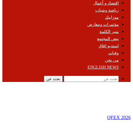
اقتصاد و أعمال
رياضة وشباب
موزاييك
مؤتمرات ومعارض
منبر الكلمة
نبض المجتمع
استديو افاق
وفيات
من نحن
ENGLISH NEWS
بحث عن
QFEX 2026