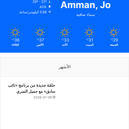
Amman, Jo
29º - 22º
40%
5.68 كيلومتر/ساعة
سماء صافية
36
37
33
31
29
℃
℃
℃
℃
℃
الجمعة
السبت
الأحد
الأثنين
الثلاثاء
الأشهر
حلقة جديدة من برنامج «نائب
سابق» مع جميل النمري
2026-01-08