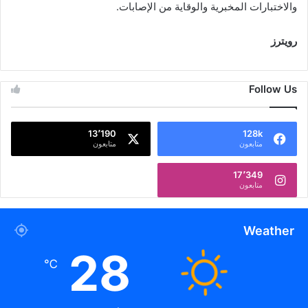
والاختبارات المخبرية والوقاية من الإصابات.
رويترز
Follow Us
13٬190
128k
متابعون
متابعون
17٬349
متابعون
Weather
28
℃