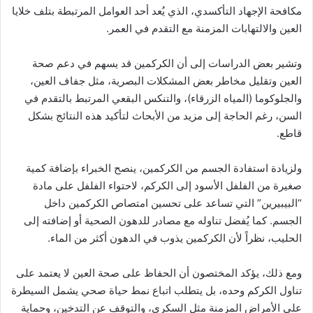
مكافحة الإجهاد التأكسدي، الذي يُعد أحد العوامل المرتبطة بتلف خلايا
العين والالتهابات المزمنة مع التقدم في العمر.
وتشير بعض الدراسات إلى أن الكركمين قد يسهم في دعم صحة
العين وتقليل مخاطر بعض المشكلات البصرية، مثل جفاف العين،
والجلوكوما (المياه الزرقاء)، والتنكس البقعي المرتبط بالتقدم في
السن، رغم الحاجة إلى مزيد من الأبحاث لتأكيد هذه النتائج بشكل
قاطع.
ولزيادة استفادة الجسم من الكركمين، ينصح الخبراء بإضافة كمية
صغيرة من الفلفل الأسود إلى الكركم، لاحتواء الفلفل على مادة
“البيبيرين” التي تساعد على تحسين امتصاص الكركمين داخل
الجسم. كما يُفضل تناوله مع مصادر للدهون الصحية أو إضافته إلى
الحليب، نظراً لأن الكركمين يذوب في الدهون أكثر من الماء.
ومع ذلك، يؤكد المختصون أن الحفاظ على صحة العين لا يعتمد على
تناول الكركم وحده، بل يتطلب اتباع نمط حياة صحي يشمل السيطرة
على الأمراض المزمنة مثل السكري، والتوقف عن التدخين، وحماية