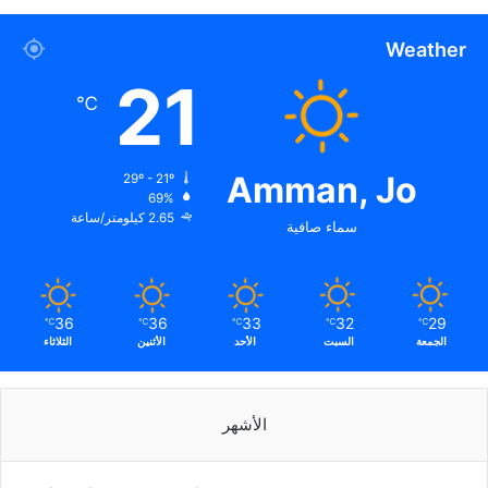
Weather
21
℃
Amman, Jo
29º - 21º
69%
2.65 كيلومتر/ساعة
سماء صافية
36
36
33
32
29
℃
℃
℃
℃
℃
الجمعة
السبت
الأحد
الأثنين
الثلاثاء
الأشهر