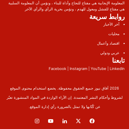
المعلومة الإيجابية هي مفتاح للنجاح وأداة للبناء ، ونؤمن أن المعلومة السلبية
هي مفتاح للفشل ومعول للهدم ، ونؤمن بحرية الرأي والرأي الآخر
روابط سريعة
آخر الأخبار
محليات
اقتصاد وأعمال
عربي ودولي
تابعنا
Facebook | Instagram | YouTube | LinkedIn
2026 آفاق نيوز جميع الحقوق محفوظة. يخضع استخدام محتوى الموقع
لشروط وأحكام النشر المعتمدة. إن الآراء الواردة في المواد المنشورة تعبّر
عن كُتّابها ولا تمثل بالضرورة رأي إدارة الموقع.
فيسبوك
‫X
لينكدإن
‫YouTube
انستقرام