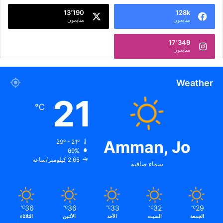
13٬190
128k
متابعون
متابعون
17٬349
متابعون
Weather
21
℃
Amman, Jo
29º - 21º
69%
2.65 كيلومتر/ساعة
سماء صافية
36
36
33
32
29
℃
℃
℃
℃
℃
الجمعة
السبت
الأحد
الأثنين
الثلاثاء