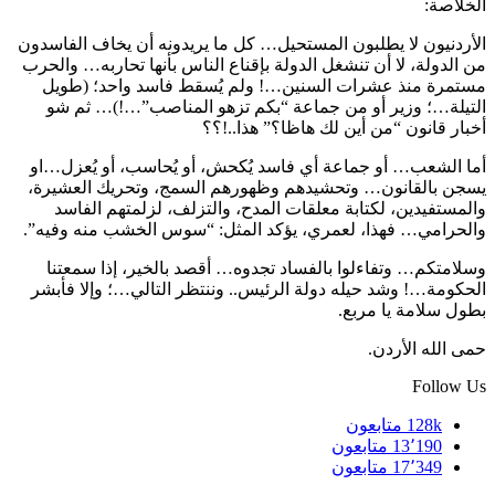
الخلاصة:
الأردنيون لا يطلبون المستحيل… كل ما يريدونه أن يخاف الفاسدون
من الدولة، لا أن تنشغل الدولة بإقناع الناس بأنها تحاربه… والحرب
مستمرة منذ عشرات السنين…! ولم يُسقط فاسد واحد؛ (طويل
التيلة…؛ وزير أو من جماعة “بكم تزهو المناصب”…!)… ثم شو
أخبار قانون “من أين لك هاظا؟” هذا..!؟؟
أما الشعب… أو جماعة أي فاسد يُكحش، أو يُحاسب، أو يُعزل…او
يسجن بالقانون… وتحشيدهم وظهورهم السمج، وتحريك العشيرة،
والمستفيدين، لكتابة معلقات المدح، والتزلف، لزلمتهم الفاسد
والحرامي… فهذا، لعمري، يؤكد المثل: “سوس الخشب منه وفيه”.
وسلامتكم… وتفاءلوا بالفساد تجدوه… أقصد بالخير، إذا سمعتنا
الحكومة…! وشد حيله دولة الرئيس.. وننتظر التالي…؛ وإلا فأبشر
بطول سلامة يا مربع.
حمى الله الأردن.
Follow Us
128k
متابعون
13٬190
متابعون
17٬349
متابعون