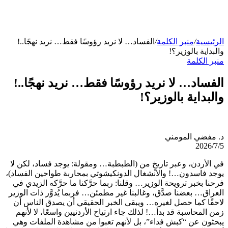
الرئيسية
/
منبر الكلمة
/
الفساد… لا نريد رؤوسًا فقط… نريد نهجًا..!
والبداية بالوزير؟!
منبر الكلمة
الفساد… لا نريد رؤوسًا فقط… نريد نهجًا..!
والبداية بالوزير؟!
د. مفضي المومني
2026/7/5
في الأردن، وعبر تاريخٍ من (الطبطبة… ومقولة: يوجد فساد، لكن لا
يوجد فاسدون…! والانشغال الدونكيشوتي بمحاربة طواحين الفساد)،
فرحنا بخبر ترويحة الوزير… وقلنا: ربما حرَّكنا ما حرَّكه الزيدي في
العراق… بعضنا صدَّق، وغالبنا غير مطمئن… فربما يُدوَّر ذات الوزير
لاحقًا كما حصل لغيره… ويبقى الخبر الحقيقي أن يصدق الناس أن
زمن المحاسبة قد بدأ…! لذلك جاء ارتياح الأردنيين واسعًا، لا لأنهم
يبحثون عن “كبش فداء”، بل لأنهم تعبوا من مشاهدة الملفات وهي