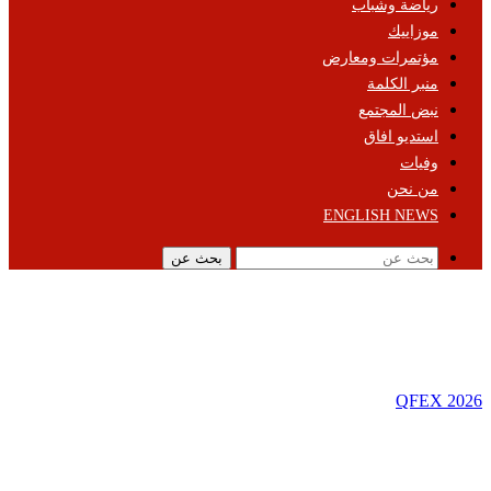
رياضة وشباب
موزاييك
مؤتمرات ومعارض
منبر الكلمة
نبض المجتمع
استديو افاق
وفيات
من نحن
ENGLISH NEWS
بحث عن
QFEX 2026