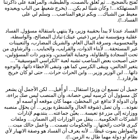
تُفتح بالضجيج… ثم تُغلق بالصمت، والطبطبة، والمراهنة على ذاكرتنا
المستهلكة…! وكأن شيئًا لم يكن… (يخرج شعيط من الباب ويعيدوه
معيط من الشباك… وبكم تزهو المناصب… وسلِّم لي على
الفساد..!).
الفساد عندنا لا يبدأ بحقيبة وزير، ولا ينتهي باستقالة مسؤول. الفساد
عقلية ومؤسسة تمارس (عيني عينك) تبادل المصالح، والواسطة،
والمحسوبية، وسرقة المال العام، والشريك المضارب، والتعيينات
غير المستحقة… لأبناء الذوات، والقرايب، والحبايب… والرشاوى من
تحت السجادة والطاولة، وحماية الفاسدين، وتدوير ذات المسؤولين،
حتى أصبحت بعض المناصب تشبه لعبة “الكراسي الموسيقية”…
يتغير الجالس، ويبقى الكرسي كما هو، وتبقى الأخطاء ذاتها، والوجوه
ذاتها… ابن الوزير وزير… وابن الحراث حراث… حتى لو كان خريج
هارفارد..!.
جميل أن نسمع أن وزيرًا استقال… أو أُقيل… لكن الأجمل أن يشعر
كل مسؤول أن كرسيه ليس حصانة، وأن المنصب ليس صكَّ براءة،
وأن الدولة لا تدافع عن المخطئ، مهما كان موقعه أو اسمه أو
نفوذه… وأن تصل (شوفة الحال والشنطزة بوزير… أن يحوِّل منصبه
ووزارته إلى مزرعةٍ تعيسة… يعيِّن جماعته… ينتدبهم لإدارات
الشركات الحكومية… ينقل من الوزارات إلى الضمان… وملفات
كبرى فاحت رائحتها… والحكومات تصمت… واعمل حالك ميت…
والمواطن يموت غيظًا… لأنه يعرف أن الفساد هو وصفة الانهيار لأي
نظام أو دولة مهما طال به الزمن..!).