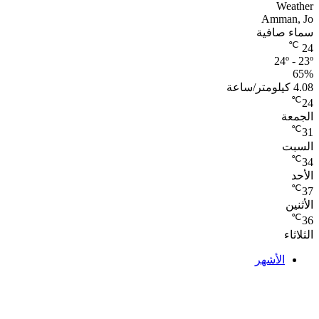
Weather
Amman, Jo
سماء صافية
℃
24
24º - 23º
65%
4.08 كيلومتر/ساعة
℃
24
الجمعة
℃
31
السبت
℃
34
الأحد
℃
37
الأثنين
℃
36
الثلاثاء
الأشهر