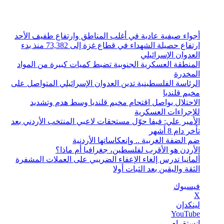
الجمعة, أغسطس 7 2026
أخبار عاجلة
أجواء صيفية عادية في أغلب المناطق وارتفاع طفيف الأحد
ارتفاع حصيلة الشهداء في قطاع غزة إلى 73,382 منذ بدء
العدوان الإسرائيلي
المنطقة العسكرية الجنوبية تضبط كميات كبيرة من المواد
المخدرة
الرئاسة الفلسطينية تدين العدوان الإسرائيلي المتواصل على
مخيم قلنديا
الاحتلال يواصل اقتحام مخيم قلنديا وسط هدم وتشديد
للإجراءات العسكرية
الأمير علي: فيفا حوّل مستحقات لاعبي المنتخب الأردني بعد
تأخر دام 8 أشهر
ضم الضفة الغربية .. وإنعكاساتها الأردنية
الأردن هو الأقرب لفلسطين، جغرافيا أم ماذا؟
ألمانيا تدرس إلغاء الإعفاء الضريبي على العملات المشفرة
الثقة واليقين بعد الثبات أولا
فيسبوك
‫X
لينكدإن
‫YouTube
انستقرام