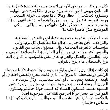
بكل صراحة… المواطن الأردني لا يريد مسرحية جديدة يتبدل فيها
الممثلون ويبقى النص نفسه. يريد أن يرى ملفًا يُفتح حتى النهاية،
ومسؤولًا يُحاسَب إن أخطأ، ومالًا عامًا يعود إلى خزانة الشعب،
ورسالة واضحة تقول إن زمن “مرِّرها هذه المرة” قد انتهى…، (أنا
بحلم ولا بعلم… لا تضحكوا عليَّ، جايهكو بالله… بلكي… بلكي
الموضوع مش كاميرا خفية..!).
شبعنا حملاتٍ إعلامية موسمية، وعباراتٍ رنانة عن الشفافية
والنزاهة… نحن بحاجة إلى عدالةٍ صامتة تعمل كل يوم، وإلى
مؤسسات لا تعرف المجاملة، وإلى مسؤول يخاف من القانون
والحبس أكثر مما يخاف من الرأي العام… (طبعًا سولافة الخوف من
رب العالمين، والحلال والحرام، هاي مش بقاموسهم…!)، وأن الله
يزع بالسلطان ما لا يزع بالقرآن.
إن كانت إقالة وزير العمل بدايةً حقيقية، ونهجًا جديدًا، فكلنا مع دولة
الرئيس (وبنسحجلك تا تدوخ)… أما إن كانت مجرد (تنفيس احتقان، أو
تلهية، أو تصفية حسابات… أو عبث سياسي… وذرًّا للرماد في
العيون المرمدة أصلًا…)، ثم تعود المياه إلى مجاريها، ويعود تدوير
المشهد نفسه، فسيكون الفساد قد كسب جولةً جديدة، وسيكون
المواطن قد خسر جزءًا آخر من ثقته غير الموجودة أصلًا
بالحكومات…! و(مش الشعب السبب والله… إنتو هيك بدكو..! إحنا
مالناش دخل..! ).