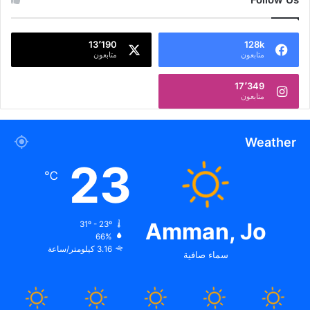
13٬190
128k
متابعون
متابعون
17٬349
متابعون
Weather
23
℃
Amman, Jo
31º - 23º
66%
3.16 كيلومتر/ساعة
سماء صافية