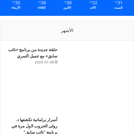
35
36
36
32
31
℃
℃
℃
℃
℃
السبت
الأحد
الأثنين
الثلاثاء
الأربعاء
الأشهر
حلقة جديدة من برنامج «نائب
سابق» مع جميل النمري
2026-01-08
أسرار برلمانية تكشفها د.
رولى الحروب لاول مرة في
برنامج “نائب سابق”