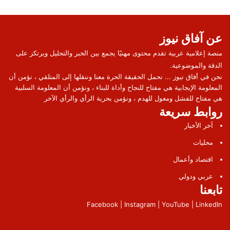
عن آفاق نيوز
منصة إعلامية عربية تقدم محتوى مهنيًا يجمع بين الخبر والتحليل ويرتكز على
الدقة والموضوعية.
نحن في أفاق نيوز ... نحمل الحقيقة الحرة معنا وننقلها إلى المتلقي ، نؤمن أن
المعلومة الإيجابية هي مفتاح للنجاح وأداة للبناء ، ونؤمن أن المعلومة السلبية
هي مفتاح للفشل ومعول للهدم ، ونؤمن بحرية الرأي والرأي الآخر
روابط سريعة
آخر الأخبار
محليات
اقتصاد وأعمال
عربي ودولي
تابعنا
Facebook | Instagram | YouTube | LinkedIn