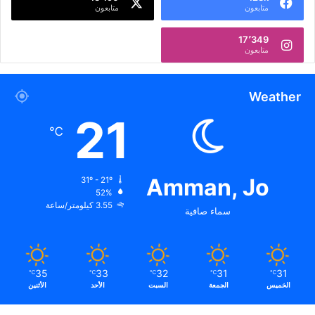
متابعون
متابعون
17٬349
متابعون
Weather
21
℃
Amman, Jo
31º - 21º
52%
3.55 كيلومتر/ساعة
سماء صافية
35
33
32
31
31
℃
℃
℃
℃
℃
الخميس
الجمعة
السبت
الأحد
الأثنين