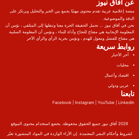
عن آفاق نيوز
منصة إعلامية عربية تقدم محتوى مهنيًا يجمع بين الخبر والتحليل ويرتكز على
الدقة والموضوعية.
نحن في أفاق نيوز ... نحمل الحقيقة الحرة معنا وننقلها إلى المتلقي ، نؤمن أن
المعلومة الإيجابية هي مفتاح للنجاح وأداة للبناء ، ونؤمن أن المعلومة السلبية
هي مفتاح للفشل ومعول للهدم ، ونؤمن بحرية الرأي والرأي الآخر
روابط سريعة
آخر الأخبار
محليات
اقتصاد وأعمال
عربي ودولي
تابعنا
Facebook | Instagram | YouTube | LinkedIn
2026 آفاق نيوز جميع الحقوق محفوظة. يخضع استخدام محتوى الموقع
لشروط وأحكام النشر المعتمدة. إن الآراء الواردة في المواد المنشورة تعبّر