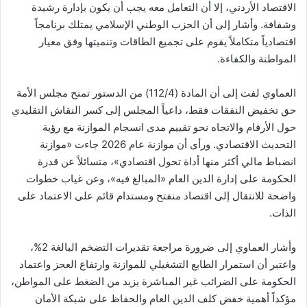
الاقتصاد الأردني، إلا أن التعامل معه يجب أن يكون بإدارة رشيدة
وشفافة. وأشار إلى أن الحزب الوطني الإسلامي يمتلك برنامجاً
اقتصادياً متكاملاً يقوم على تجميع الطاقات وتنميتها وفق معيار
المواطنة والكفاءة.
العماوي لفت إلى أن المادة (112/4) من الدستور تمنح مجلس الأمة
حق تخفيض النفقات فقط، داعياً المجلس إلى كسر النقاش التقليدي
حول الأرقام والاتجاه نحو تقييم مدى انسجام الموازنة مع رؤية
التحديث الاقتصادي. ورأى أن موازنة عام 2026 جاءت «موازنة
انضباط مالي أكثر منها أداة تحول اقتصادي»، متسائلاً عن قدرة
الحكومة على إدارة الدين العام «المبالغ فيه»، وعن غياب خطوات
واضحة للانتقال إلى اقتصاد منفتح ومستدام قائم على الاعتماد على
الذات.
وأشار العماوي إلى ضرورة مراجعة تقديرات التضخم البالغة 2%،
واعتبر أن استمرار الطابع التشغيلي للموازنة وارتفاع العجز واعتماد
الحكومة على الضرائب غير المباشرة يزيد من الضغط على المواطن،
مؤكداً أهمية خفض كلف الدين العام والحفاظ على شبكة الأمان