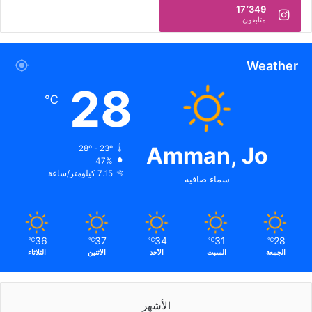
17٬349
متابعون
Weather
28
℃
Amman, Jo
28º - 23º
47%
7.15 كيلومتر/ساعة
سماء صافية
36
37
34
31
28
℃
℃
℃
℃
℃
الجمعة
السبت
الأحد
الأثنين
الثلاثاء
الأشهر