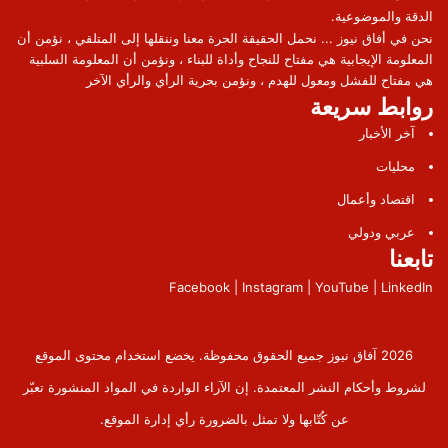
الدقة والموضوعية.
نحن في أفاق نيوز ... نحمل الحقيقة الحرة معنا وننقلها إلى المتلقي ، نؤمن أن
المعلومة الإيجابية هي مفتاح للنجاح وأداة للبناء ، ونؤمن أن المعلومة السلبية
هي مفتاح للفشل ومعول للهدم ، ونؤمن بحرية الرأي والرأي الآخر
روابط سريعة
آخر الأخبار
محليات
اقتصاد وأعمال
عربي ودولي
تابعنا
Facebook | Instagram | YouTube | LinkedIn
2026 آفاق نيوز جميع الحقوق محفوظة. يخضع استخدام محتوى الموقع
لشروط وأحكام النشر المعتمدة. إن الآراء الواردة في المواد المنشورة تعبّر
عن كُتّابها ولا تمثل بالضرورة رأي إدارة الموقع.