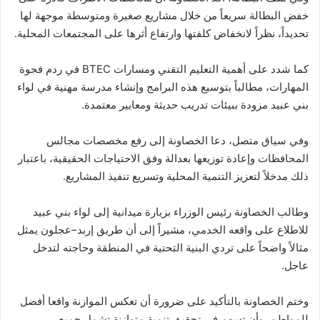
خفض البطالة سريعاً من خلال مشاريع صغيرة ومتوسطة موجهة لها
تحديداً، نظراً لانخفاض كلفتها وارتفاع أثرها على المجتمعات المحلية.
كما شدد على أهمية التعليم التقني ومسارات BTEC في ردم فجوة
المهارات، مطالباً بتوسيع هذه البرامج وإنشاء مدرسة مهنية في لواء
بني عبيد مزودة ببيئات تدريب حديثة ومعايير معتمدة.
وفي سياق متصل، دعا الخصاونة إلى رفع مخصصات مجالس
المحافظات وإعادة توزيعها بعدالة وفق الاحتياجات الحقيقية، باعتبار
ذلك مدخلاً لتعزيز التنمية المحلية وتسريع تنفيذ المشاريع.
وطالب الخصاونة رئيس الوزراء بزيارة ميدانية إلى لواء بني عبيد
للاطلاع على واقعه الخدمي، مشيراً إلى أن طريق إربد–عجلون يمثل
مثالاً واضحاً على تردي البنية التحتية في المنطقة وحاجته لتدخل
عاجل.
وختم الخصاونة بالتأكيد على ضرورة أن تعكس الموازنة واقعا أفضل
للمواطن، وأن تسهم في تحقيق تنمية متوازنة تشمل جميع