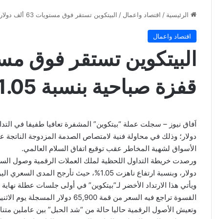
الرئيسية
/
اقتصاد واعمال
/
البيتكوين تستقر فوق مستويات 63 ألف دولار بعد قفزة صباحية بنسبة 1.05%
اقتصاد واعمال
قفزة صباحية بنسبة 1.05%
دولار؛ وذلك في محاولة فنية لامتصاص الصدمة المزدوجة الناتجة عن
الأسواق لشهية المخاطر عقب توقيع اتفاق السلام العالمي.
دولار، وبنسبة ارتفاع ناهزت 1.05%، حيث تأرجح المدى السعري اليومي بين قاع عند 63,315.9 دولارا، وقمة لامست 63,762.7 دولارا.
ويأتي هذا الارتداد الأخضر لـ”بيتكوين” في أولى جلسات عطلة نهاية 
القسوة تراجع فيه السعر من قمة 65,900 دولار المسجلة يوم الاثنين الماضي، وصولا إلى اختبار الدعم عند النقطة المنخفضة.