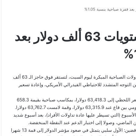
البيتكوين تستقر فوق مستويات 63 ألف دولار بعد
اَفاق نيوز – سجلت عملة “بيتكوين” المشفرة تعافيا طفيفا في التداولات الصباحية المبكرة ليوم السبت، لتستقر فوق حاجز الـ 63 ألف
 التوجه المتشدد للاحتياطي الفيدرالي الأمريكي، وإعادة تسعير
ورصدت خريطة التداول اللحظية لملك العملات الرقمية وصول السعر اللحظي إلى 63,418.3 دولارا، بمكاسب صباحية بقيمة 658.3
الأسبوع (التي تسيطر عليها عادة تداولات الأفراد)، بعد أسبوع شديد
وتعيش الأصول الرقمية حاليا حالة من “شد الحبل” بين عاملين متناقضين: الأول سلبي يتمثل في صعود مؤشر الدولار إلى قمة 13 شهرا