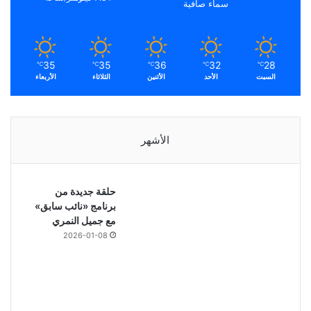
سماء صافية
35
35
36
32
28
℃
℃
℃
℃
℃
السبت
الأحد
الأثنين
الثلاثاء
الأربعاء
الأشهر
حلقة جديدة من
برنامج «نائب سابق»
مع جميل النمري
2026-01-08