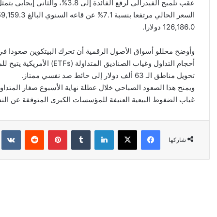
عقب تلميح الفيدرالي لرفع الفائد
126,186.0 دولارا.
وأوضح محللو أسواق الأصول الرقمية أن تحرك البيتكوين صعودا في ي
أحجام التداول وغياب الصنادي
تحويل مناطق الـ 63 ألف دولار إلى حائط صد نفسي ممتاز.
ويمنح هذا الصعود الصباحي خلال عطلة نهاية الأسبوع صغار المتداو
غياب الضغوط البيعية العنيفة للمؤسسات الكبرى المتوقفة عن التدا
فيسبوك
‫X
لينكدإن
‏Tumblr
بينتيريست
‏Reddit
‏kte
شاركها