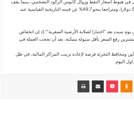
ة إلى 3.8%، والثاني إيجابي يتمثل في هبوط أسعار النفط وزوال كابوس الركود التضخمي، بينما يقف
السعر الحالي مرتفعا بنسبة 7.1% عن قاعه السنوي البالغ 59,159.3 دولارا، ومتراجعا بنحو 49.7% عن قمته التاريخية القياسية عند
وم سبت يعد “اختبارا لصلابة الأرضية السعرية”؛ إذ إن انخفاض
ق المتداولة (ETFs) الأمريكية يتيح للمشترين رفع السعر بأقل سيولة ممكنة، بعد أن نجحت العملة في
لين ومحافظ التجزئة فرصة لإعادة ترتيب المراكز المالية، في ظل
ول اليوم.
VKonta
Odnoklassniki
‫Pocket
مشاركة عبر البريد
طباعة