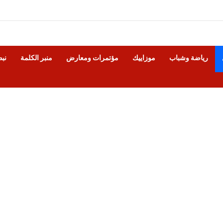
رياضة وشباب
موزاييك
مؤتمرات ومعارض
منبر الكلمة
نب