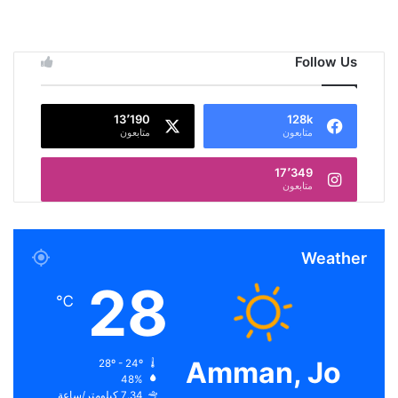
Follow Us
13٬190
128k
متابعون
متابعون
17٬349
متابعون
Weather
28
℃
Amman, Jo
28º - 24º
48%
7.34 كيلومتر/ساعة