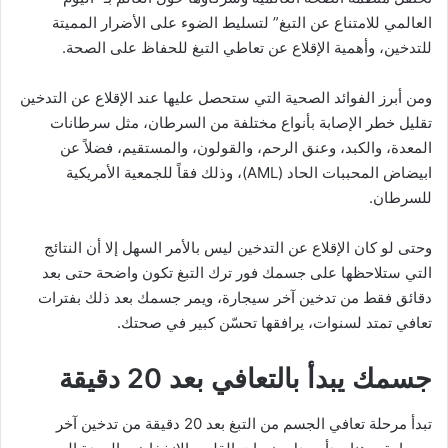
العالمي للامتناع عن التبغ” لتسليط الضوء على الأضرار المميتة
للتدخين، وأهمية الإقلاع عن تعاطي التبغ للحفاظ على الصحة.
ومن أبرز الفوائد الصحية التي ستحصل عليها عند الإقلاع عن التدخين
تقليل خطر الإصابة بأنواع مختلفة من السرطان، مثل سرطانات
المعدة، والكبد، وعنق الرحم، والقولون، والمستقيم، فضلاً عن
ابيضاض المحببات الحاد (
AML
)، وذلك فقاً للجمعية الأمريكية
للسرطان.
وحتى لو كان الإقلاع عن التدخين ليس بالأمر السهل إلا أن النتائج
التي ستلاحظها على جسمك فور ترك التبغ تكون واضحة حتى بعد
دقائق فقط من تدخين آخر سيجارة، ويمر جسمك بعد ذلك بفترات
تعافي تمتد لسنوات، يرافقها تحسّن كبير في صحتك.
جسمك يبدأ بالتعافي بعد 20 دقيقة
تبدأ مرحلة تعافي الجسم من التبغ بعد 20 دقيقة من تدخين آخر