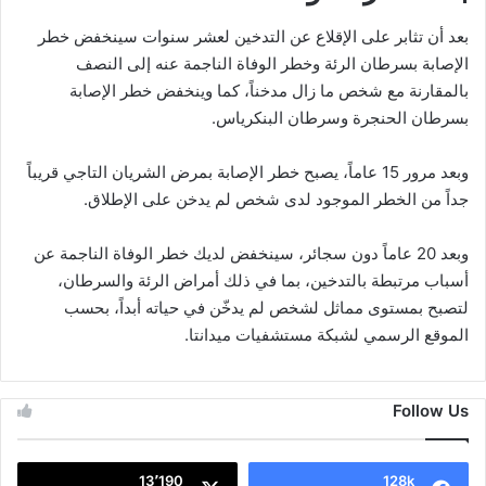
بعد أن تثابر على الإقلاع عن التدخين لعشر سنوات سينخفض خطر
الإصابة بسرطان الرئة وخطر الوفاة الناجمة عنه إلى النصف
بالمقارنة مع شخص ما زال مدخناً، كما وينخفض خطر الإصابة
بسرطان الحنجرة وسرطان البنكرياس.
وبعد مرور 15 عاماً، يصبح خطر الإصابة بمرض الشريان التاجي قريباً
جداً من الخطر الموجود لدى شخص لم يدخن على الإطلاق
.
وبعد 20 عاماً دون سجائر، سينخفض لديك خطر الوفاة الناجمة عن
أسباب مرتبطة بالتدخين، بما في ذلك أمراض الرئة والسرطان،
لتصبح بمستوى مماثل لشخص لم يدخّن في حياته أبداً، بحسب
الموقع الرسمي لشبكة مستشفيات ميدانتا.
Follow Us
13٬190
128k