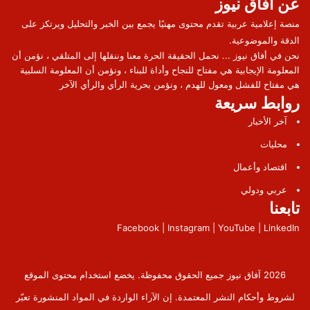
عن آفاق نيوز
منصة إعلامية عربية تقدم محتوى مهنيًا يجمع بين الخبر والتحليل ويرتكز على
الدقة والموضوعية.
نحن في أفاق نيوز ... نحمل الحقيقة الحرة معنا وننقلها إلى المتلقي ، نؤمن أن
المعلومة الإيجابية هي مفتاح للنجاح وأداة للبناء ، ونؤمن أن المعلومة السلبية
هي مفتاح للفشل ومعول للهدم ، ونؤمن بحرية الرأي والرأي الآخر
روابط سريعة
آخر الأخبار
محليات
اقتصاد وأعمال
عربي ودولي
تابعنا
Facebook | Instagram | YouTube | LinkedIn
2026 آفاق نيوز جميع الحقوق محفوظة. يخضع استخدام محتوى الموقع
لشروط وأحكام النشر المعتمدة. إن الآراء الواردة في المواد المنشورة تعبّر