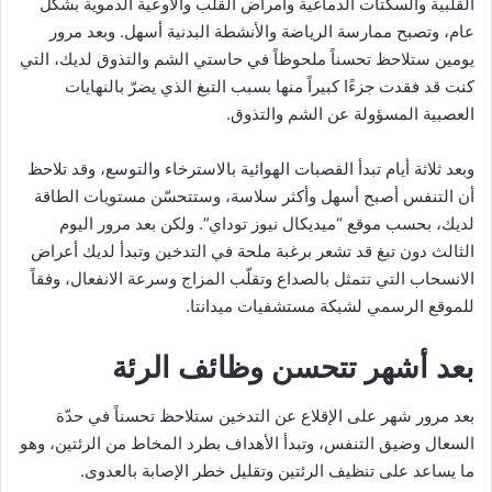
القلبية والسكتات الدماغية وأمراض القلب والأوعية الدموية بشكل
عام، وتصبح ممارسة الرياضة والأنشطة البدنية أسهل. وبعد مرور
يومين ستلاحظ تحسناً ملحوظاً في حاستي الشم والتذوق لديك، التي
كنت قد فقدت جزءًا كبيراً منها بسبب التبغ الذي يضرّ بالنهايات
العصبية المسؤولة عن الشم والتذوق.
وبعد ثلاثة أيام تبدأ القصبات الهوائية بالاسترخاء والتوسع، وقد تلاحظ
أن التنفس أصبح أسهل وأكثر سلاسة، وستتحسّن مستويات الطاقة
لديك، بحسب موقع “ميديكال نيوز توداي”. ولكن بعد مرور اليوم
الثالث دون تبغ قد تشعر برغبة ملحة في التدخين وتبدأ لديك أعراض
الانسحاب التي تتمثل بالصداع وتقلّب المزاج وسرعة الانفعال، وفقاً
للموقع الرسمي لشبكة مستشفيات ميدانتا.
بعد أشهر تتحسن وظائف الرئة
بعد مرور شهر على الإقلاع عن التدخين ستلاحظ تحسناً في حدّة
السعال وضيق التنفس، وتبدأ الأهداف بطرد المخاط من الرئتين، وهو
ما يساعد على تنظيف الرئتين وتقليل خطر الإصابة بالعدوى.