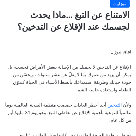
موزاييك
الامتناع عن التبغ …ماذا يحدث
لجسمك عند الإقلاع عن التدخين؟
افاق نيوز _
الإقلاع عن التدخين لا يحميك من الإصابة ببعض الأمراض فحسب، بل
يمكن أن يزيد من عمرك بما لا يقلّ عن عشر سنوات، ويحسّن من
جودة حياتك وطريقة استمتاعك بأبسط الأشياء في الحياة كتذوّق
الطعام واستعادة حاسة الشم.
ولأن
التدخين
أحد أخطر العادات خصصت منظمة الصحة العالمية يوماً
عالمياً للتوعية بأهمية الإقلاع عن تعاطي التبغ، وهو يوم 31 مايو/ أيار
من كل عام.
تحتفل منظمة الصحة العالمية وشركاؤها حول العالم بـ “اليوم