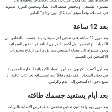
سيجارة، وهنا يبدأ معدل ضربات القلب بالانخفاض والعودة إلى
مستواه الطبيعي، وينخفض ضغط الدم أيضاً، وتتحسن الدورة الدموية
في جسمك، وفقاً موقع “ميديكال نيوز توداي” الطبي.
بعد 12 ساعة
بعد مرور 12 ساعة على تدخين آخر سيجارة يبدأ جسمك بالتخلص من
الكميات الزائدة من أول أكسيد الكربون الناتج عن تدخين السجائر،
ويعود مستواه إلى معدله الطبيعي مما يؤدي إلى ارتفاع مستويات
الأكسجين في الجسم.
يعد أول أكسيد الكربون أحد أبرز المواد الكيميائية الضارة الموجودة
في دخان السجائر، فقد يكون قاتلاً عند استنشاقه بجرعات عالية، إذ
يمنع دخول الأكسجين إلى الدم والرئتين.
بعد أيام يستعيد جسمك طاقته
بعد مرور يوم واحد دون تدخين تنخفض لديك فرص الإصابة بالنوبات