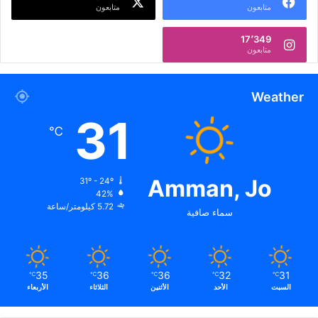
متابعون
متابعون
17٬349
متابعون
Weather
31
℃
Amman, Jo
31º - 24º
42%
5.72 كيلومتر/ساعة
سماء صافية
35
36
36
32
31
℃
℃
℃
℃
℃
السبت
الأحد
الأثنين
الثلاثاء
الأربعاء