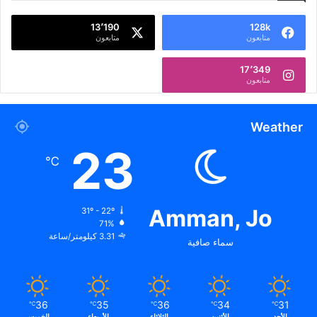
13٬190
128k
متابعون
متابعون
17٬349
متابعون
Weather
23
℃
Amman, Jo
31º - 22º
71%
3.31 كيلومتر/ساعة
سماء صافية
36
35
36
34
31
℃
℃
℃
℃
℃
الأحد
الأثنين
الثلاثاء
الأربعاء
الخميس