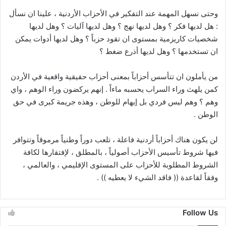
وحتى نسهل المهمة عند التفكير في الأحزاب الأردنية ، علينا ان نسأل
: هل لديها فكر ؟ وهل لديها نهج ؟ وهل لديها آليات ؟ وهل لديها
شخصيات كاريزمية بمستوى ان تقود حزباً ؟ وهل لديها أدوات يمكن
ان تستخدمها ؟ وهل لديها أذرع ضغط ؟
من يأملون ان تتأسس أحزاباً بمعنى أحزاب حقيقية واقعية في الأردن
كمن يلهث وراء السراب يحسبه ماءاً . إنهم يركضون وراء الوهم ، واي
وهم ؟ وهم ليس فردي بل إيهام للوطن ، وهذه جريمة كبرى في حق
الوطن .
لن يكون هناك أحزاباً أردنية فاعلة ، تلعب دوراً وطنياً مرموقاً وتتوافر
فيها شروط تأسيس الأحزاب أصولياً ، بالمطلق ، لإفتقارها لكافة
الشروط المطلوبة للأحزاب على المستوى الإقليمي ، والعالمي ،
وفقاً لقاعدة (( فاقد الشيء لا يعطيه )) .
Follow Us