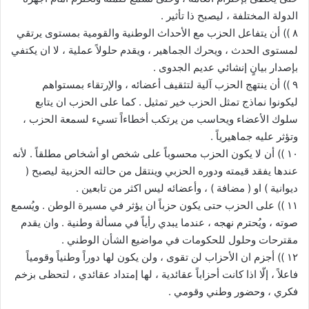
الدولة المختلفة ، ليصبح ذا تأثير .
٨ )) أن يتفاعل الحزب مع الأحداث الوطنية والقومية بمستوى يرتقي
لمستوى الحدث ، ويحرك الجماهير ، ويقدم حلولاً عملية ، لا ان يكتفي
بإصدار بيانٍ إنشائي عديم الجدوى .
٩ )) أن ينتهج الحزب آلية لتثقيف أعضائه ، والإرتقاء بمستواهم
ليكونوا نماذج تمثل الحزب خير تمثيل . كما على الحزب ان يتابع
سلوك الأعضاء ويحاسب من يرتكب أخطاءاً تسيء لسمعة الحزب ،
وتؤثر عليه جماهيرياً .
١٠ )) أن لا يكون الحزب محسوباً على شخص او أشخاص مطلقاً . لأنه
عندها يفقد قيمته ودوره الحزبي وينتقل من حالته الحزبية ليصبح (
ديوانية ) او ( مضافة ) ، وأعضائه ليس اكثر من تابعين .
١١ )) على الحزب حتى يكون حزباً ان يؤثر في مسيرة الوطن . ويُسمع
صوته ، ويُحترم نهجه ، عندما يبدي رأياً في مسألة وطنية . وان يقدم
مقترحات وحلول للحكومات في مواضيع الشأن الوطني .
١٢ )) أجزم ان الأحزاب لن تقوى ، ولن يكون لها دوراً وطنياً وقومياً
فاعلاً ، إلّا اذا كانت أحزاباً عقائدية ، لها إمتداد عقائدي ، لتحظى بزخم
فكري ، وحضور وطني وقومي .