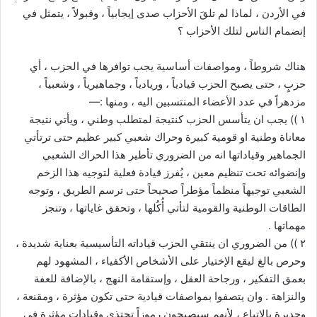
في الأردن ، لماذا لم تلقَ الأحزاب صدى إيجابياً ، وقبولاً ، يتمثل في
إنضمام الناس لتلك الأحزاب ؟
هناك شروطاً ، ومواصفات أساسية يجب توافرها في الحزب ، أي
حزبٍ ، حتى يصبح الحزب قيادياً ، وريادياً ، وجماهيرياً ، وشعبياً ،
مزدهراً في عدد الأعضاء المنتسبين اليه ، ومنها :—
١ )) يجب ان يتأسس الحزب كنتيجة لمتطلب وطني ، ويأتي نتيجة
معاناة وطنية او قومية كبيرة وحراك شعبي كبير عظيم حتى ترتأتي
الجماهير وقياداتها انه من الضروري تأطير هذا الحراك الشعبي
وإنضوائه تحت تنظيم معين ، يُفرز قيادة فعلية لتوجيه هذا الزخم
الشعبي توجيهاً منظماً مؤطراً صحيحاً حتى ترسم الطريق ، وتوجه
الطاقات الوطنية والقومية لتأتي أُكُلها ، وتحقق غاياتها ، وتنجز
مهماتها .
٢ )) من الضروري ان ينتقي الحزب قياداته التأسيسية بعناية شديدة ،
وحرص بالغ ليقع الإختيار على الأشخاص الأكفياء ، المشهود لهم
بعمق التفكير ، ورجاحة العقل ، وإستقامة النهج ، بالإضافة للعفة
والنزاهة . وان يتصفوا بمواصفات قيادية حتى تكون مؤثرة ، ومقنعة ،
وجديرة بالإتباع ، لأنهم سيصبحون رموزاً تحتذى وقيادات مؤثرة في