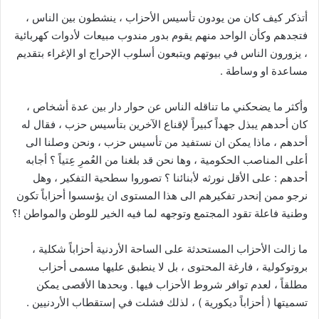
أتذكر كيف كان من يودون تأسيس الأحزاب ، ينشطون بين الناس ،
فتجدهم وكأن الواحد منهم يقوم بدور مندوب مبيعات لأدوات كهربائية
، يزورون الناس في بيوتهم ويتبعون أسلوب الإحراج او الإغراء بتقديم
مساعدة او وساطة .
وأكثر ما يضحكني ما تناقله الناس عن حوار دار بين عدة أشخاص ،
كان أحدهم يبذل جهداً كبيراً لإقناع الآخرين بتأسيس حزب ، فقال له
أحدهم ، ماذا يمكن ان نستفيد من تأسيس حزب ، ونحن وصلنا الى
أعلى المناصب الحكومية ، وها نحن قد بلغنا من العُمرِ عِتياً ؟ أجابه
أحدهم : على الأقل نورثه لأبنائنا ؟ تصوروا سطحية التفكير ، وهل
نرجو ممن إنحدر تفكيرهم الى هذا المستوى ان يؤسسوا أحزاباً تكون
وطنية فاعلة تقود المجتمع وتوجهه لما فيه الخير للوطن والمواطن !؟
ما زالت الأحزاب المستحدثة على الساحة الأردنية أحزاباً شكلية ،
بروتوكولية ، فارغة المحتوى ، بل لا ينطبق عليها مسمى أحزاب
مطلقاً ، لعدم توافر شروط الأحزاب فيها . وبحدها الأقصى يمكن
تسميتها ( أحزاباً ديكورية ) ، لذلك فشلت في إستقطاب الأردنيين .