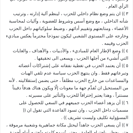
الرأي العام .
٣ )) ان يتم وضع نظام داخلي للحزب ، لينظم آلية إدارته ، وترتيب
شأنه الداخلي ، مع وضع أسس وشروط للعضوية ، وآليات لمحاسبة
الأعضاء ، ومتابعتهم وتقييم أدائهم ، وضبط سلوكياتهم داخل الحزب
وخارجه على المستوى الشعبي ليكون نموذجاً محترماً يعكس مباديء
الحزب وقيمه .
٤ )) وضع الإطار العام للمباديء ، والأدبيات ، والأهداف ، والغايات
التي أُنشيء من أجلها الحزب ، ويسعى الى تحقيقها .
٥ )) أن يعتمد الحزب في تغطية نفقاته على إشتراكات أعضائه
وتبرعاتهم فقط . وان ينتهج الحزب سياسة عدم تلقي الهبات
والمساعدات من خارج الحزب مطلقاً ، حتى يضمن إستقلاليته . لأنه
من المستحيل ان تُقدِّم جهة ما معونات إلّا ويكون هناك هدفاً دفيناً
مستتراً ، وهذا يعتبر إختراقاً للحزب والتأثير على مسيرته .
٦ )) أن يزهد أعضاء الحزب جميعهم في السعي للحصول على
مسميات داخل الحزب ، وان تسود القاعدة التي تقول ان ((
المسؤولية تكليف وليست تشريف )) .
٧ )) أن يسعى الحزب جاهداً ليحتل مكانة جماهيرية وشعبية مرموقة ،
حتى يحظى بإحترام العامة ، وحتى تُسمع كلمته وتُحترم أمام أجهزة