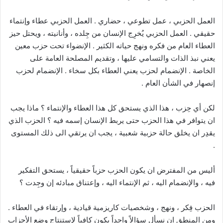
العمل الحزبي ، عمل تطوعي ، حضاري . العمل الحزبي عطاء وإنتماء
حقيقي . العمل الحزبي يُخرِج الإنسان من جِلده ، وأنانيته ، ويحتل حيز
العطاء العام من فكره ونهج حياته الكثير . الإنضواء تحت حزب معين
يعني نبذ الذات والتسامي عليها ، وتقديم المصلحة العامة على
الخاصة . الإنضمام لحزب يعني العطاء بكل سخاء . الإنضمام لحزب
إنصهار في الشأن العام .
لكن أي حِزب ، هذا الذي يستحق كل هذا العطاء والإنتماء ؟ ماذا يجب
ان يتوافر في هذا الحزب حتى يربط الإنسان إسمه فيه ؟ الحزب الذي
يقدِر ان يخلق حالة حزبية شعبية ، يجب ان يرتقي الى ذلك المستوى
.
أليس من المفترض ان يكون الحزب حزباً حقيقياً ، يستحق التفكير
فيه ، والإنضمام اليه ، ثم الإنتماء اليه ، وإعتناق مبادئه إن وجِدت ؟
الحزب فِكر ، ونهج ، وشخصيات كاريزمية قيادية ، وإرتقاء في العطاء .
ومن المنطق ان نسأل سؤالاً واحداً يكون كافياً لإستنتاج وضع الأحزاب