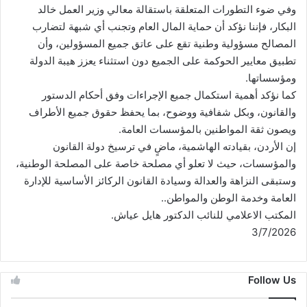
وفي ضوء التطورات المتعلقة باستقالة معالي وزير العمل خالد
البكار، فإننا نؤكد أن حماية المال العام وتجنب أي شبهة لتضارب
المصالح مسؤولية وطنية تقع على عاتق جميع المسؤولين، وأن
تطبيق معايير الحوكمة على الجميع دون استثناء يعزز هيبة الدولة
ومؤسساتها.
كما نؤكد أهمية استكمال جميع الإجراءات وفق أحكام الدستور
والقانون، وبكل شفافية ووضوح، بما يحفظ حقوق جميع الأطراف
ويصون ثقة المواطنين بالمؤسسات العامة.
إن الأردن، بقيادته الهاشمية، ماضٍ في ترسيخ دولة القانون
والمؤسسات، حيث لا تعلو أي مصلحة خاصة على المصلحة الوطنية،
وستبقى النزاهة والعدالة وسيادة القانون الركائز الأساسية للإدارة
العامة وخدمة الوطن والمواطن..
المكتب الاعلامي للنائب الدكتور هايل عياش.
3/7/2026
Follow Us