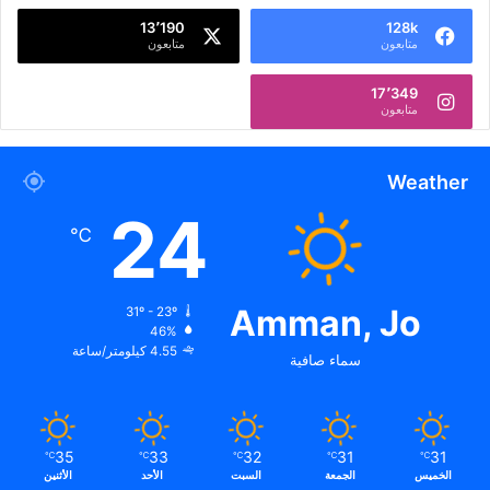
13٬190
128k
متابعون
متابعون
17٬349
متابعون
Weather
24
℃
Amman, Jo
31º - 23º
46%
4.55 كيلومتر/ساعة
سماء صافية
35
33
32
31
31
℃
℃
℃
℃
℃
الخميس
الجمعة
السبت
الأحد
الأثنين