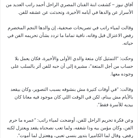
اَفاق نيوز – كشفت ابنة الفنان المصري الراحل أحمد راتب العديد من
الأسرار عن والدها في أيامه الأخيرة، وتحدثت عن عشقه للفن.
وقالت لمياء راتب في تصريحات صحفية، إن والدها النجم المخضرم
رفض الاعتزال قبل وفاته، نافية تماما ما تردد بشأن تحريمه الفن في
حياته.
وحكت: “التمثيل كان متعة والدي الأولى والأخيرة، فكان يعمل بلا
حساب من أجل المتعة”، مشيرة إلى أن حبه للفن أثر بالسلب على
وجوده معها.
وقالت: “في أوقات كتيرة مش بنشوفه بسبب التصوير، وكان بيقعد
بالأيام مش بينام، لكن في الوقت اللي كان موجود فيه معانا كان
بيديه للأسرة فقط”.
وعن فكرة تحريم الراحل للفن، أوضحت لمياء راتب: “عمره ما حرم
الفن، وكان مؤمن بيه ودا شغفه، ولما تعب نصحناه يقعد ويعتزل لكنه
رفض، وقال لما الكاميرا بتدور بنسى تعبي، وهعتزل لما أموت”.