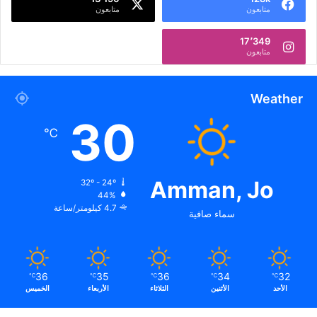
متابعون
متابعون
17٬349
متابعون
Weather
30
℃
Amman, Jo
32º - 24º
44%
4.7 كيلومتر/ساعة
سماء صافية
36
35
36
34
32
℃
℃
℃
℃
℃
الأحد
الأثنين
الثلاثاء
الأربعاء
الخميس