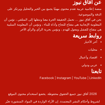
عن آفاق نيوز
منصة إعلامية عربية تقدم محتوى مهنيًا يجمع بين الخبر والتحليل ويرتكز على
الدقة والموضوعية.
نحن في أفاق نيوز ... نحمل الحقيقة الحرة معنا وننقلها إلى المتلقي ، نؤمن أن
المعلومة الإيجابية هي مفتاح للنجاح وأداة للبناء ، ونؤمن أن المعلومة السلبية
هي مفتاح للفشل ومعول للهدم ، ونؤمن بحرية الرأي والرأي الآخر
روابط سريعة
آخر الأخبار
محليات
اقتصاد وأعمال
عربي ودولي
تابعنا
Facebook | Instagram | YouTube | LinkedIn
2026 آفاق نيوز جميع الحقوق محفوظة. يخضع استخدام محتوى الموقع
لشروط وأحكام النشر المعتمدة. إن الآراء الواردة في المواد المنشورة تعبّر