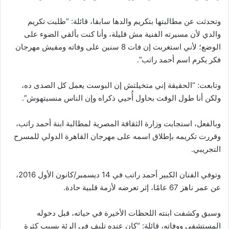
وتحدثت عن مطالبتها بتكريم والدها سابقا، قائلة: “طلبت تكريم
والدي لأن مسيرته الفنية مش قليلة، وأنا كنت بألقي الضوء على
الوضع؛ لأني استغربت إن فات 8 سنين على وفاته ومفيش مهرجان
فكر يكرم اسم أحمد راتب”.
وتابعت: “الحقيقة إني متخيلتش إن البوست يعمل كل الصدى ده،
ولكن أنا طول الوقت بحاول أُحيي ذكراه وإن الناس منسيتهوش”.
وبالفعل، استجابت وزارة الثقافة المصرية لمطالبة ابنة أحمد راتب،
وقررت تكريمه بإطلاق اسمه على مهرجان القاهرة الدولي للمسرح
التجريبي.
وتوفي الفنان الكبير أحمد راتب في 14 ديسمبر/كانون الأول 2016،
عن عمر ناهز 67 عامًا، إثر تعرضه لأزمة قلبية حادة.
وسبق وكشفت ابنته اللحظات الأخيرة في حياته، قبل دخوله
المستشفى ووفاته، قائلة: “كان عنده تليف في الرئة بسبب كثرة