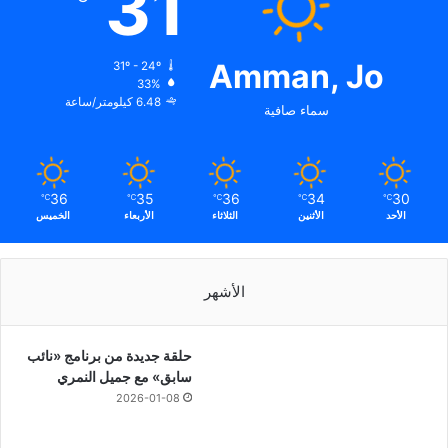
31
Amman, Jo
31º - 24º
33%
6.48 كيلومتر/ساعة
سماء صافية
36
35
36
34
30
℃
℃
℃
℃
℃
الأحد
الأثنين
الثلاثاء
الأربعاء
الخميس
الأشهر
حلقة جديدة من برنامج «نائب
سابق» مع جميل النمري
2026-01-08