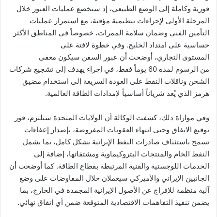
فورية وكاملة إلى الوضع الطبيعي، إذ ستخضع عمليات العبور خلال
المرحلة الأولى لإجراءات تنظيمية مؤقتة، مع استمرار عمليات
التأمين الفني وضمان سلامة الممرات، خصوصاً في المناطق الأكثر
حساسية على امتداد الخليج. وفي خطوة لافتة على
المستوى التجاري، أوضحت أن عبور السفن سيكون معفى
من الرسوم لمدة 60 يوماً فقط، في إجراء يهدف إلى تشجيع شركات
الشحن وناقلات النفط على العودة السريعة إلى استخدام مضيق
هرمز الذي يُعد شرياناً أساسياً لإمدادات الطاقة العالمية.
وفي موازاة ذلك، كشفت الوكالة أن الولايات المتحدة ستلتزم، فور
توقيع الاتفاق وحتى انتهاء العقوبات المفروضة، بإصدار إعفاءات
تسمح باستئناف صادرات النفط الإيرانية بشكل كامل، بما يشمل
النفط الخام والمنتجات البتروكيماوية ومشتقاتها، إضافة إلى
الخدمات اللوجستية والفنية المرتبطة بقطاع الطاقة. كما أوضحت أن
الجانبين الإيراني والأميركي سيعملان خلال المفاوضات على وضع
آلية منظمة للإفراج عن الأصول الإيرانية المجمدة في الخارج، بما
يضمن تنفيذ التفاهمات الاقتصادية المتوقعة ضمن أي اتفاق نهائي.