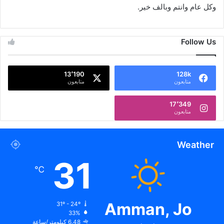
وكل عام وانتم وبالف خير.
Follow Us
13٬190
128k
متابعون
متابعون
17٬349
متابعون
Weather
31
℃
Amman, Jo
31º - 24º
33%
6.48 كيلومتر/ساعة