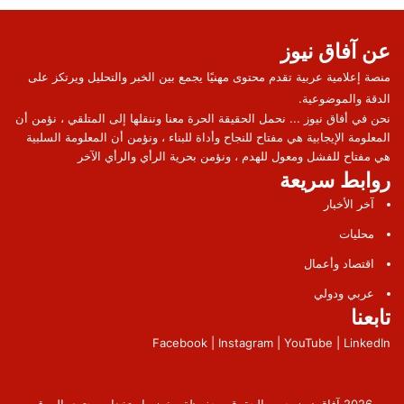
عن آفاق نيوز
منصة إعلامية عربية تقدم محتوى مهنيًا يجمع بين الخبر والتحليل ويرتكز على
الدقة والموضوعية.
نحن في أفاق نيوز ... نحمل الحقيقة الحرة معنا وننقلها إلى المتلقي ، نؤمن أن
المعلومة الإيجابية هي مفتاح للنجاح وأداة للبناء ، ونؤمن أن المعلومة السلبية
هي مفتاح للفشل ومعول للهدم ، ونؤمن بحرية الرأي والرأي الآخر
روابط سريعة
آخر الأخبار
محليات
اقتصاد وأعمال
عربي ودولي
تابعنا
Facebook | Instagram | YouTube | LinkedIn
2026 آفاق نيوز جميع الحقوق محفوظة. يخضع استخدام محتوى الموقع