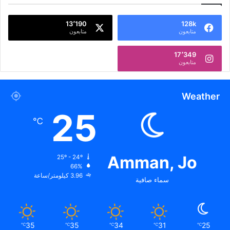
13٬190
128k
متابعون
متابعون
17٬349
متابعون
Weather
25
℃
Amman, Jo
25º - 24º
66%
3.96 كيلومتر/ساعة
سماء صافية
35
35
34
31
25
℃
℃
℃
℃
℃