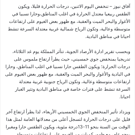
آفاق نيوز – تنخفض اليوم الاثنين، درجات الحرارة قليلا، ويكون
الطقس ربيعيا معتدل الحرارة في اغلب المناطق،وحارا نسبيا في
الأغوار والبحر الميت والعقبة، مع ظهور بعض الغيوم على ارتفاعات
متوسطة وعالية، وتكون الرياح شمالية غربية معتدلة السرعة تنشط
احيانا في مناطق البادية.
وبحسب تقرير ادارة الأرصاد الجوية، تتأثر المملكة يوم غد الثلاثاء،
تدريجيا بمنخفض جوي خمسيني، حيث يطرأ ارتفاع ملموس على
درجات الحرارة؛ ويكون الطقس حارا نسبيا في اغلب المناطق، وحارا
في البادية والأغوار والبحر الميت والعقبة، مع ظهور بعض الغيوم على
ارتفاعات متوسطة وعالية، وتكون الرياح جنوبية غربية معتدلة
السرعة تنشط على فترات خاصة في مناطق البادية وتثير الغبار
احيانا.
ويزداد تأثير المنخفض الجوي الخمسيني الأربعاء، لذا يطرأ ارتفاع آخر
قليل على درجات الحرارة لتسجل أعلى من معدلاتها العامة لمثل هذا
الوقت من السنة بنحو 11-13درجة مئوية، ويكون الطقس حارا ومغبرا
بوجه عام، مع ظهور كميات من الغيوم على ارتفاعات متوسطة