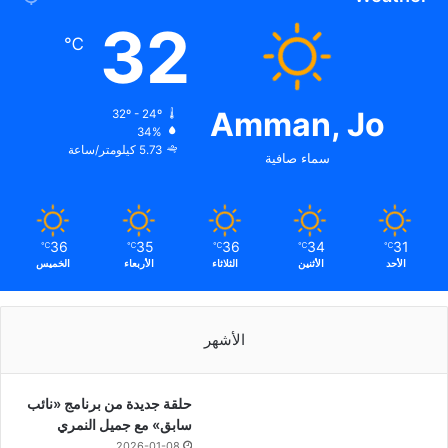
32
℃
Amman, Jo
32º - 24º
34%
5.73 كيلومتر/ساعة
سماء صافية
36
35
36
34
31
℃
℃
℃
℃
℃
الأحد
الأثنين
الثلاثاء
الأربعاء
الخميس
الأشهر
حلقة جديدة من برنامج «نائب
سابق» مع جميل النمري
2026-01-08