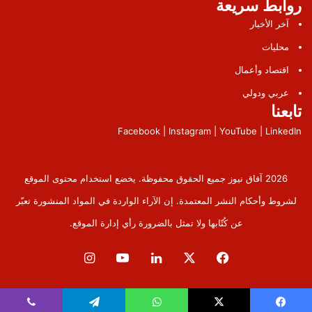
روابط سريعة
آخر الأخبار
محليات
اقتصاد وأعمال
عربي ودولي
تابعنا
Facebook | Instagram | YouTube | LinkedIn
2026 آفاق نيوز جميع الحقوق محفوظة. يخضع استخدام محتوى الموقع
لشروط وأحكام النشر المعتمدة. إن الآراء الواردة في المواد المنشورة تعبّر
عن كُتّابها ولا تمثل بالضرورة رأي إدارة الموقع.
فيسبوك
‫X
لينكدإن
‫YouTube
انستقرام